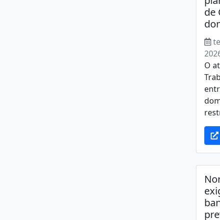
pla
de 
do
t
202
O at
Tra
entr
domi
rest
Nor
exi
ban
pre