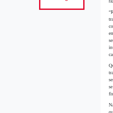
ra
“R
tr
co
em
se
in
ca
Qu
tr
se
se
fi
Na
qu