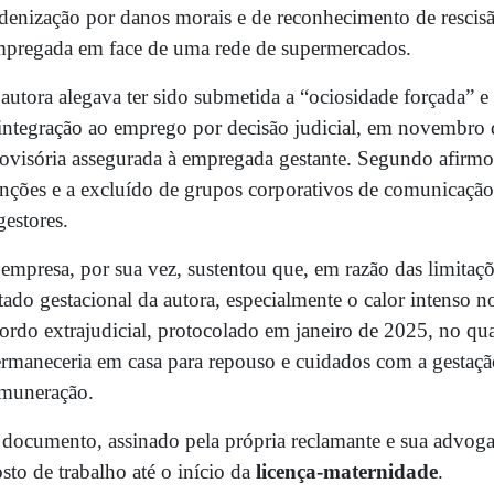
denização por danos morais e de reconhecimento de rescis
pregada em face de uma rede de supermercados.
autora alegava ter sido submetida a “ociosidade forçada” e
integração ao emprego por decisão judicial, em novembro 
ovisória assegurada à empregada gestante. Segundo afirmou
nções e a excluído de grupos corporativos de comunicação
gestores.
empresa, por sua vez, sustentou que, em razão das limitaçõ
tado gestacional da autora, especialmente o calor intenso n
ordo extrajudicial, protocolado em janeiro de 2025, no qu
rmaneceria em casa para repouso e cuidados com a gestaç
muneração.
documento, assinado pela própria reclamante e sua advog
sto de trabalho até o início da
licença-maternidade
.