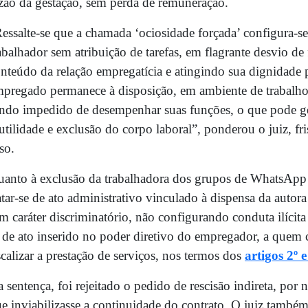
zão da gestação, sem perda de remuneração.
essalte-se que a chamada ‘ociosidade forçada’ configura
abalhador sem atribuição de tarefas, em flagrante desvio d
nteúdo da relação empregatícia e atingindo sua dignidade 
pregado permanece à disposição, em ambiente de trabalho, 
ndo impedido de desempenhar suas funções, o que pode ge
utilidade e exclusão do corpo laboral”, ponderou o juiz, f
so.
anto à exclusão da trabalhadora dos grupos de WhatsApp 
atar-se de ato administrativo vinculado à dispensa da autor
m caráter discriminatório, não configurando conduta ilícit
 de ato inserido no poder diretivo do empregador, a quem 
scalizar a prestação de serviços, nos termos dos
artigos 2º 
 sentença, foi rejeitado o pedido de rescisão indireta, por
e inviabilizasse a continuidade do contrato. O juiz també