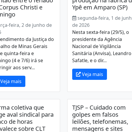
ntão entre o feriado
produção na fábrica 
Corpus Christi e
Ypê em Amparo (SP)
mingo
segunda-feira, 1 de jun
erça-feira, 2 de junho de
de 2026
6
Nesta sexta-feira (29/5), o
endimento da Justiça do
presidente da Agência
balho de Minas Gerais
Nacional de Vigilância
e quinta-feira e
Sanitária (Anvisa), Leandro
ngo (4 e 7/6) irá se
Safatle, e o dir...
ringir aos serv...
Veja mais
Veja mais
ma coletiva que
TJSP – Cuidado com
ge aval sindical para
golpes em falsos
co de horas
leilões, telefonemas,
valece sobre CLT
mensagens e sites