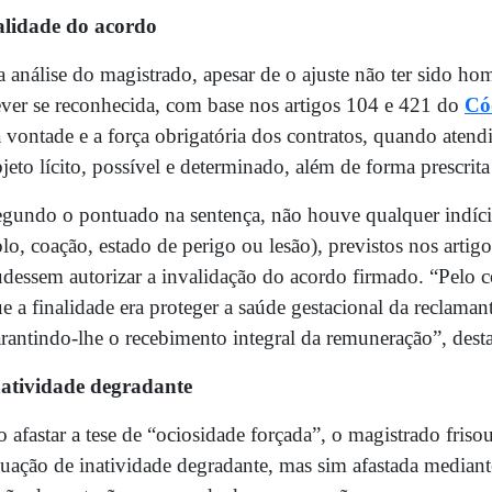
alidade do acordo
 análise do magistrado, apesar de o ajuste não ter sido ho
ver se reconhecida, com base nos artigos 104 e 421 do
Có
 vontade e a força obrigatória dos contratos, quando atendi
jeto lícito, possível e determinado, além de forma prescrita
gundo o pontuado na sentença, não houve qualquer indício
lo, coação, estado de perigo ou lesão), previstos nos arti
dessem autorizar a invalidação do acordo firmado. “Pelo co
e a finalidade era proteger a saúde gestacional da reclaman
rantindo-lhe o recebimento integral da remuneração”, desta
natividade degradante
 afastar a tese de “ociosidade forçada”, o magistrado friso
tuação de inatividade degradante, mas sim afastada median