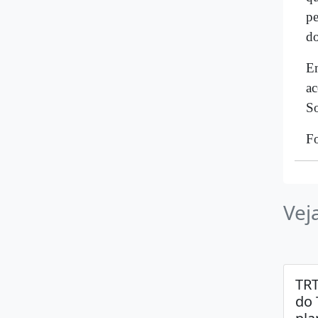
pe
d
Em
ac
So
Fo
Vej
TRT
do 