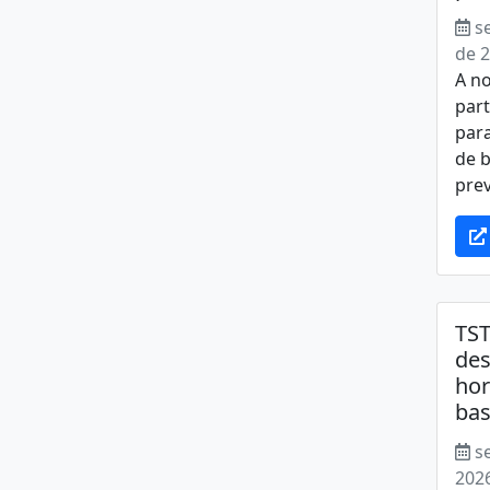
s
de 
A no
part
para
de 
prev
TST
des
hor
bas
s
202