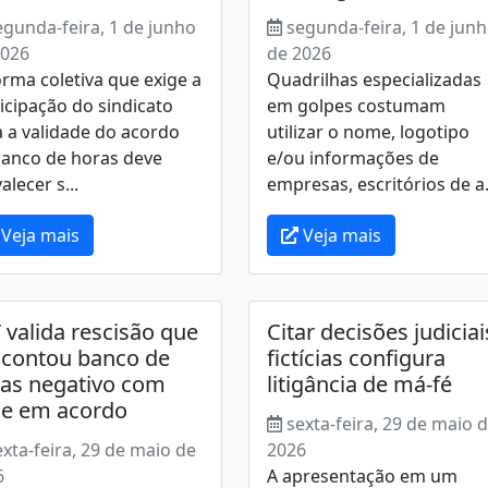
egunda-feira, 1 de junho
segunda-feira, 1 de jun
2026
de 2026
rma coletiva que exige a
Quadrilhas especializadas
icipação do sindicato
em golpes costumam
 a validade do acordo
utilizar o nome, logotipo
banco de horas deve
e/ou informações de
alecer s...
empresas, escritórios de a.
Veja mais
Veja mais
 valida rescisão que
Citar decisões judiciai
contou banco de
fictícias configura
as negativo com
litigância de má-fé
e em acordo
sexta-feira, 29 de maio 
exta-feira, 29 de maio de
2026
6
A apresentação em um