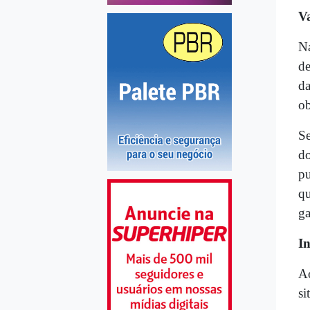
V
Na
de
da
ob
Se
do
pu
qu
ga
I
Ao
si