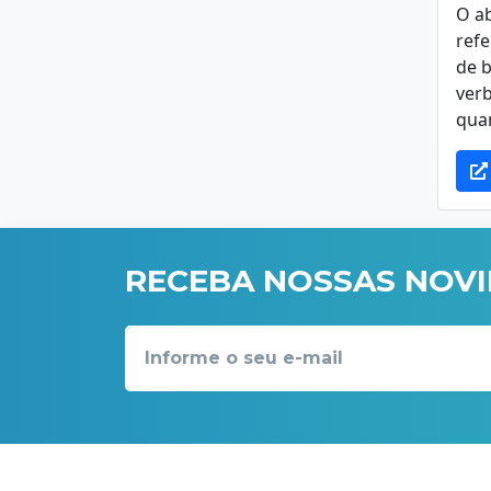
O a
refe
de 
verb
qua
RECEBA NOSSAS NOV