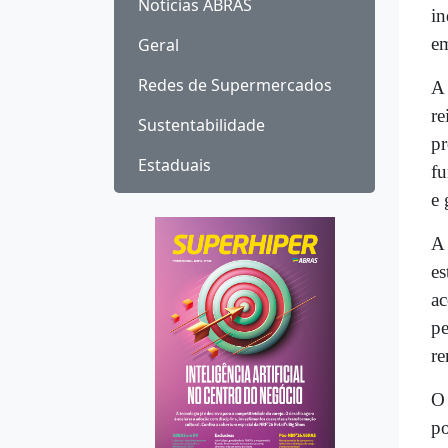
Notícias ABRAS
in
em
Geral
Redes de Supermercados
A 
re
Sustentabilidade
pr
Estaduais
fu
e 
A 
es
ac
pe
re
O 
po