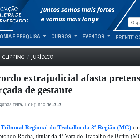
Juntos somos mais fortes
e vamos mais longe
OMIA E PESQUISA
CURSOS
EVENTOS
FRENTE C
CLIPPING
JURÍDICO
ordo extrajudicial afasta preten
rçada de gestante
gunda-feira, 1 de junho de 2026
O
Tribunal Regional do Trabalho da 3ª Região (MG)
con
tondo Rocha, titular da 4ª Vara do Trabalho de Betim (MG