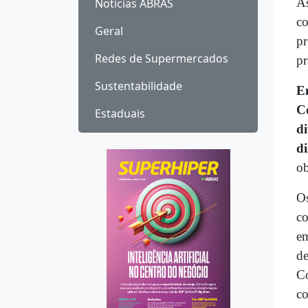
As
Notícias ABRAS
co
Geral
pr
Redes de Supermercados
pr
Sustentabilidade
E
Co
Estaduais
d
di
o
Os
co
em
de
Co
co