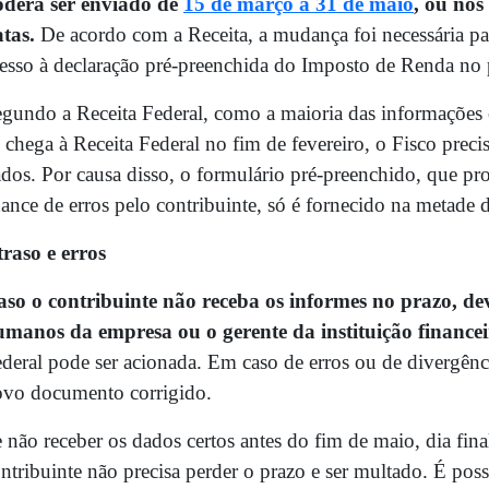
oderá ser enviado de
15 de março a 31 de maio
, ou nos
tas.
De acordo com a Receita, a mudança foi necessária pa
esso à declaração pré-preenchida do Imposto de Renda no p
gundo a Receita Federal, como a maioria das informações 
 chega à Receita Federal no fim de fevereiro, o Fisco prec
dos. Por causa disso, o formulário pré-preenchido, que p
ance de erros pelo contribuinte, só é fornecido na metade 
raso e erros
so o contribuinte não receba os informes no prazo, dev
manos da empresa ou o gerente da instituição finance
deral pode ser acionada. Em caso de erros ou de divergênc
vo documento corrigido.
 não receber os dados certos antes do fim de maio, dia fina
ntribuinte não precisa perder o prazo e ser multado. É pos