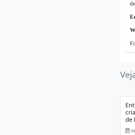
de
E
W
Fo
Vej
Ent
cri
de 
s