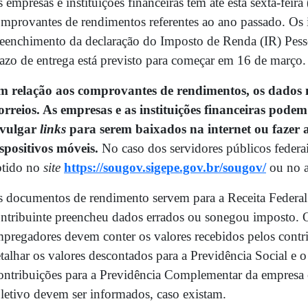
 empresas e instituições financeiras têm até esta sexta-feira
mprovantes de rendimentos referentes ao ano passado. Os 
eenchimento da declaração do Imposto de Renda (IR) Pess
azo de entrega está previsto para começar em 16 de março.
m relação aos comprovantes de rendimentos, os dados n
rreios. As empresas e as instituições financeiras pod
ivulgar
links
para serem baixados na internet ou fazer 
spositivos móveis.
No caso dos servidores públicos federa
btido no
site
https://sougov.sigepe.gov.br/sougov/
ou no a
 documentos de rendimento servem para a Receita Federal c
ntribuinte preencheu dados errados ou sonegou imposto. 
pregadores devem conter os valores recebidos pelos contr
talhar os valores descontados para a Previdência Social e 
ntribuições para a Previdência Complementar da empresa e
letivo devem ser informados, caso existam.