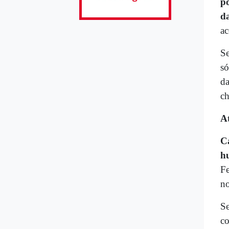
p
da
ac
Se
só
da
ch
At
Ca
hu
Fe
no
Se
co