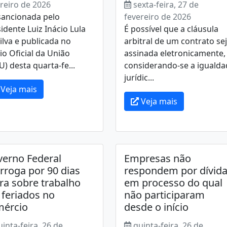
reiro de 2026
sexta-feira, 27 de
sancionada pelo
fevereiro de 2026
idente Luiz Inácio Lula
É possível que a cláusula
ilva e publicada no
arbitral de um contrato se
io Oficial da União
assinada eletronicamente,
) desta quarta-fe...
considerando-se a igualda
jurídic...
Veja mais
Veja mais
erno Federal
Empresas não
rroga por 90 dias
respondem por dívid
ra sobre trabalho
em processo do qual
feriados no
não participaram
mércio
desde o início
uinta-feira, 26 de
quinta-feira, 26 de