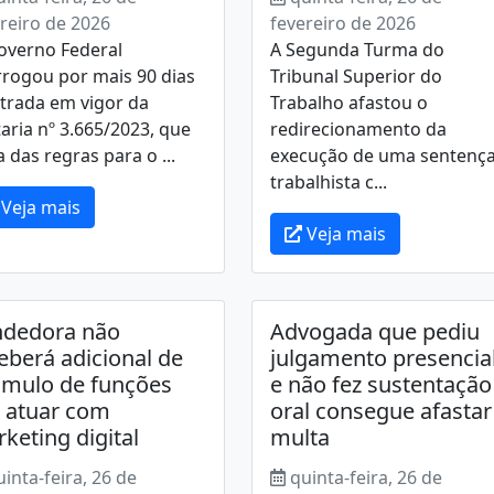
reiro de 2026
fevereiro de 2026
overno Federal
A Segunda Turma do
rrogou por mais 90 dias
Tribunal Superior do
trada em vigor da
Trabalho afastou o
aria nº 3.665/2023, que
redirecionamento da
a das regras para o ...
execução de uma sentenç
trabalhista c...
Veja mais
Veja mais
ndedora não
Advogada que pediu
eberá adicional de
julgamento presencia
mulo de funções
e não fez sustentação
 atuar com
oral consegue afastar
keting digital
multa
uinta-feira, 26 de
quinta-feira, 26 de