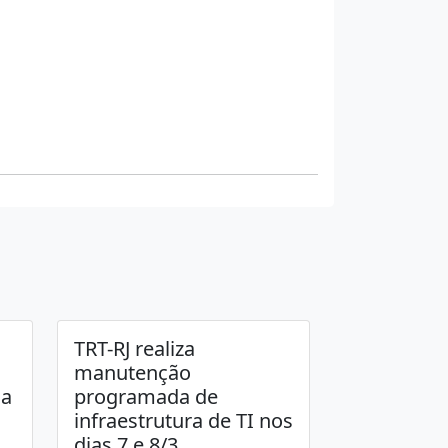
TRT-RJ realiza
manutenção
ja
programada de
infraestrutura de TI nos
dias 7 e 8/3