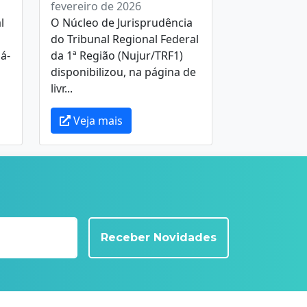
fevereiro de 2026
l
O Núcleo de Jurisprudência
do Tribunal Regional Federal
á-
da 1ª Região (Nujur/TRF1)
disponibilizou, na página de
livr...
Veja mais
Receber Novidades