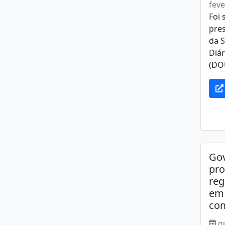
feve
Foi 
pres
da S
Diár
(DOU
Gov
pro
reg
em 
co
q