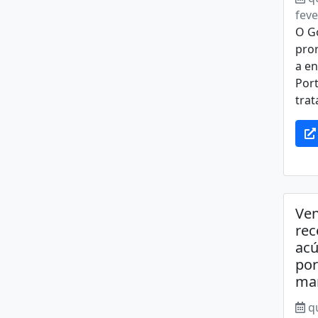
feve
O G
pro
a en
Port
trat
Ve
rec
acú
por
mar
q