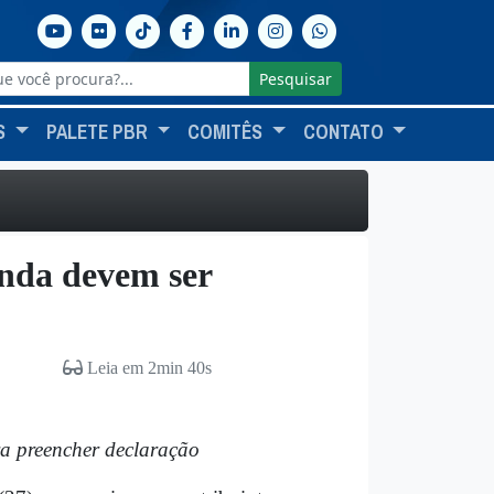
Pesquisar
S
PALETE PBR
COMITÊS
CONTATO
nda devem ser
Leia em 2min 40s
ra preencher declaração