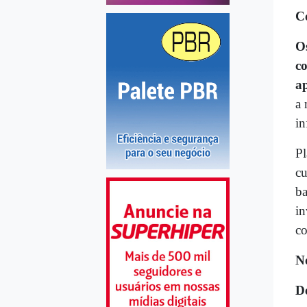
C
Os
c
a
a 
i
Pl
cu
ba
in
co
N
D