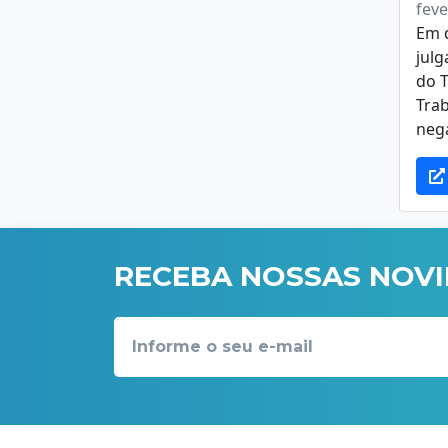
feve
Em 
jul
do T
Trab
neg
RECEBA NOSSAS NOV