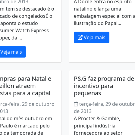
ubro de 2013
A Docile entra no espírito
m tem se destacado é o
natalino e lança uma
cado de congeladosÉ o
embalagem especial com 
 aponta o estudo
ilustração do Papai...
sumer Watch Express
Veja mais
per, da ...
Veja mais
pras para Natal e
P&G faz programa de
eillon atraem
incentivo para
istas para a capital
pequenas
erça-feira, 29 de outubro
terça-feira, 29 de outub
2013
de 2013
inal do mês outubro em
A Procter & Gamble,
 Paulo é marcado pelo
principal indústria
io da temporada de
fornecedora ao setor