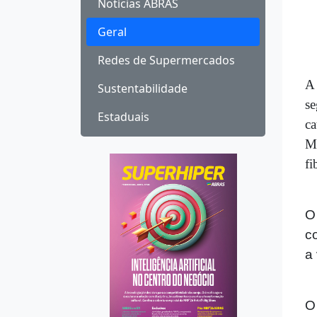
Notícias ABRAS
Geral
Redes de Supermercados
A 
Sustentabilidade
se
Estaduais
ca
Mo
fi
O
c
a
O