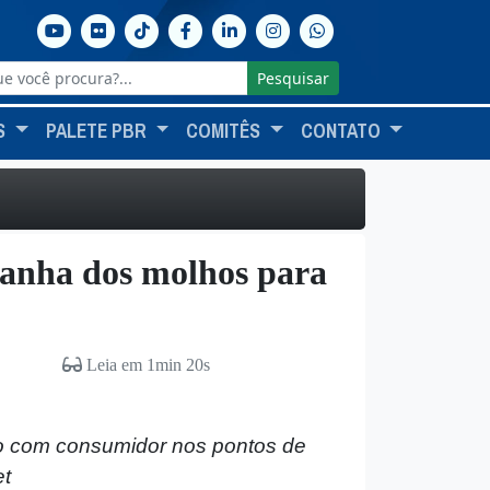
Pesquisar
S
PALETE PBR
COMITÊS
CONTATO
panha dos molhos para
Leia em 1min 20s
ção com consumidor nos pontos de
et