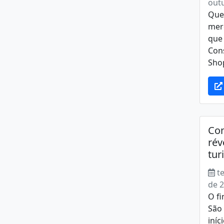
out
Que
mer
que
Con
Shop
Com
rév
tur
t
de 
O f
São
iníc