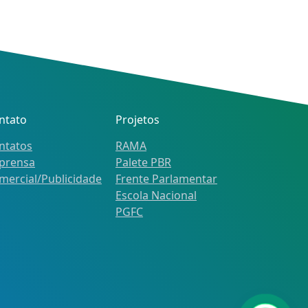
ntato
Projetos
ntatos
RAMA
prensa
Palete PBR
mercial/Publicidade
Frente Parlamentar
Escola Nacional
PGFC