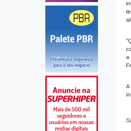
i
t
a
"
c
a
F
A
I
S