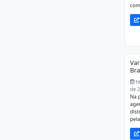
comp
Var
Bra
t
de 
Na 
agen
dist
pela