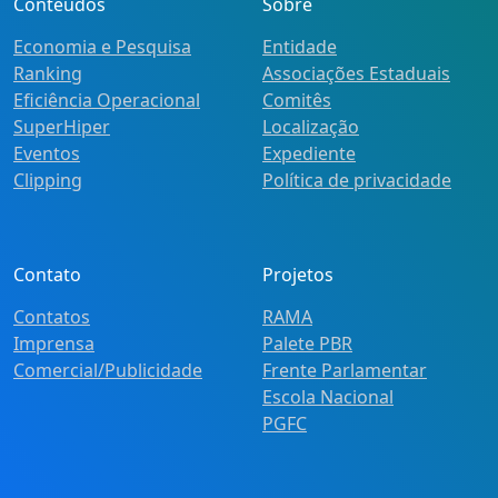
Conteúdos
Sobre
Economia e Pesquisa
Entidade
Ranking
Associações Estaduais
Eficiência Operacional
Comitês
SuperHiper
Localização
Eventos
Expediente
Clipping
Política de privacidade
Contato
Projetos
Contatos
RAMA
Imprensa
Palete PBR
Comercial/Publicidade
Frente Parlamentar
Escola Nacional
PGFC