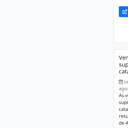
Ven
su
cat
s
ago
As v
sup
cat
resu
de 4