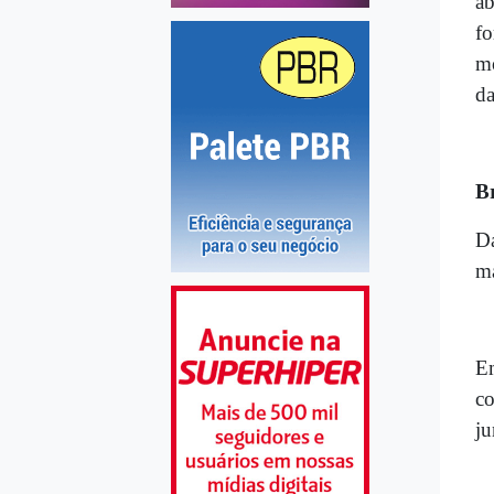
ab
fo
mo
da
Br
Da
ma
Em
co
ju