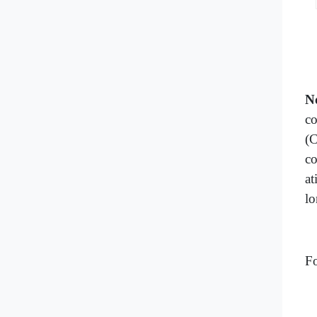
N
c
(C
co
at
l
Fo