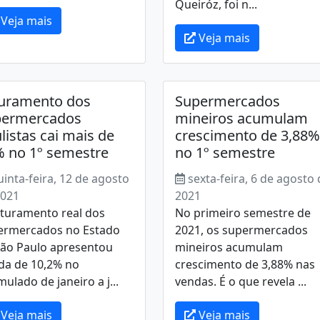
Queiróz, foi n...
Veja mais
Veja mais
uramento dos
Supermercados
permercados
mineiros acumulam
listas cai mais de
crescimento de 3,88%
 no 1º semestre
no 1º semestre
uinta-feira, 12 de agosto
sexta-feira, 6 de agosto
2021
2021
aturamento real dos
No primeiro semestre de
ermercados no Estado
2021, os supermercados
São Paulo apresentou
mineiros acumulam
da de 10,2% no
crescimento de 3,88% nas
ulado de janeiro a j...
vendas. É o que revela ...
Veja mais
Veja mais