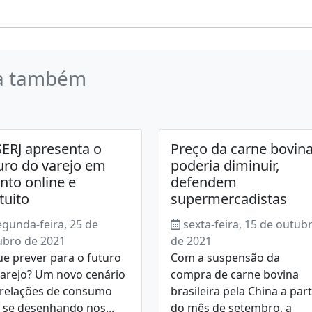
a também
ERJ apresenta o
Preço da carne bovin
uro do varejo em
poderia diminuir,
nto online e
defendem
tuito
supermercadistas
egunda-feira, 25 de
sexta-feira, 15 de outub
ubro de 2021
de 2021
e prever para o futuro
Com a suspensão da
varejo? Um novo cenário
compra de carne bovina
 relações de consumo
brasileira pela China a part
 se desenhando nos...
do mês de setembro, a