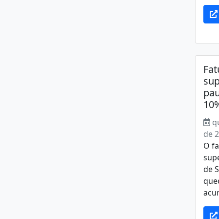
Fat
su
pau
10%
q
de 
O f
sup
de 
que
acum