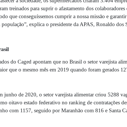
astecer a sociedade, os supermercados criaram 3.404 empre
ram treinados para suprir o afastamento dos colaboradores
do que conseguíssemos cumprir a nossa missão e garantir 
 população”, explica o presidente da APAS, Ronaldo dos 
asil
dos do Caged apontam que no Brasil o setor varejista al
ior que o mesmo mês em 2019 quando foram gerados 1271
 junho de 2020, o setor varejista alimentar criou 5288 va
mo oitavo estado federativo no ranking de contratações den
nho com 1157, seguido por Maranhão com 816 e Santa Cat