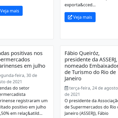
exporta&cced...
Veja mais
Veja mais
das positivas nos
Fábio Queiróz,
permercados
presidente da ASSERJ,
arinenses em julho
nomeado Embaixado
de Turismo do Rio de
egunda-feira, 30 de
Janeiro
sto de 2021
endas do setor
terça-feira, 24 de agosto
ermercadista
de 2021
arinense registraram um
O presidente da Associaçã
ltado positivo em julho
de Supermercados do Rio 
,50% em relaç&atild...
Janeiro (ASSERJ), Fábio