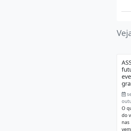
Vej
ASS
fut
eve
gra
s
out
O qu
do 
nas
vem