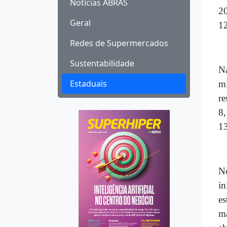
Notícias ABRAS
20
Geral
12
Redes de Supermercados
Sustentabilidade
Na
Estaduais
mi
re
8,
13
N
in
es
ma