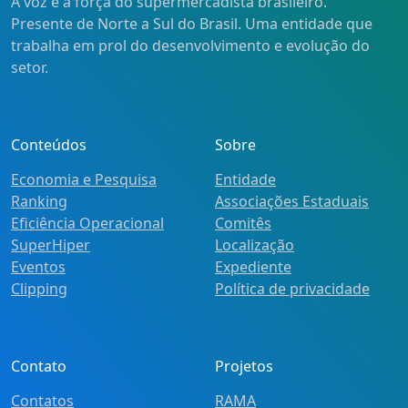
A voz e a força do supermercadista brasileiro.
Presente de Norte a Sul do Brasil. Uma entidade que
trabalha em prol do desenvolvimento e evolução do
setor.
Conteúdos
Sobre
Economia e Pesquisa
Entidade
Ranking
Associações Estaduais
Eficiência Operacional
Comitês
SuperHiper
Localização
Eventos
Expediente
Clipping
Política de privacidade
Contato
Projetos
Contatos
RAMA