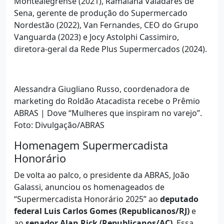
Montealegrense (2021), Ramaiana Valadares de
Sena, gerente de produção do Supermercado
Nordestão (2022), Van Fernandes, CEO do Grupo
Vanguarda (2023) e Jocy Astolphi Cassimiro,
diretora-geral da Rede Plus Supermercados (2024).
Alessandra Giugliano Russo, coordenadora de
marketing do Roldão Atacadista recebe o Prêmio
ABRAS | Dove “Mulheres que inspiram no varejo”.
Foto: Divulgação/ABRAS
Homenagem Supermercadista
Honorário
De volta ao palco, o presidente da ABRAS, João
Galassi, anunciou os homenageados de
“Supermercadista Honorário 2025” ao
deputado
federal Luis Carlos Gomes (Republicanos/RJ)
e
ao
senador Alan Rick (Republicanos/AC)
. Essa