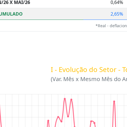
N/26 X MAI/26
0,64%
UMULADO
2,65%
*Real - deflacio
I - Evolução do Setor - T
(Var. Mês x Mesmo Mês do An