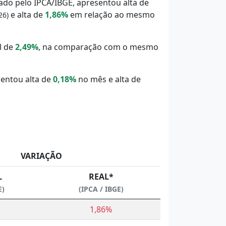
nado pelo IPCA/IBGE, apresentou alta de
e alta de
1,86%
em relação ao mesmo
26)
l de
2,49%
, na comparação com o mesmo
sentou alta de
0,18%
no mês e alta de
VARIAÇÃO
L
REAL*
E)
(IPCA / IBGE)
1,86%