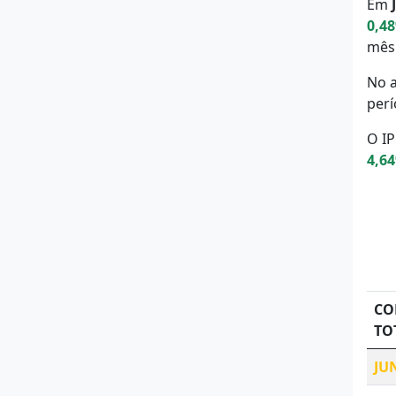
Em
0,4
mês
No 
perí
O IP
4,6
CO
TO
JU