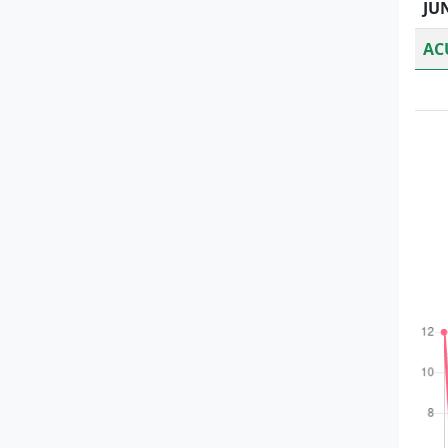
JU
AC