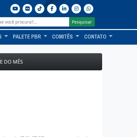
Pesquisar
S
PALETE PBR
COMITÊS
CONTATO
CE DO MÊS
568