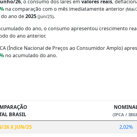
Junho/26
, o consumo dos lares em
valores reais
, deflacio
8%
na comparação com o mês imediatamente anterior
(Mai/
 do ano de
2025
.
(Jun/25)
acumulado do ano, o consumo apresentou crescimento rea
odo do ano anterior.
CA (Índice Nacional de Preços ao Consumidor Amplo) apre
4%
no acumulado do ano.
MPARAÇÃO
NOMINA
TAL BRASIL
(IPCA / IBG
N/26 X JUN/25
2,02%