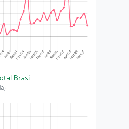
otal Brasil
a)