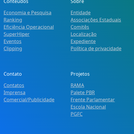
Conteúdos
Sobre
Economia e Pesquisa
Entidade
Ranking
Associações Estaduais
Eficiência Operacional
Comitês
SuperHiper
Localização
Eventos
Expediente
Clipping
Política de privacidade
Contato
Projetos
Contatos
RAMA
Imprensa
Palete PBR
Comercial/Publicidade
Frente Parlamentar
Escola Nacional
PGFC