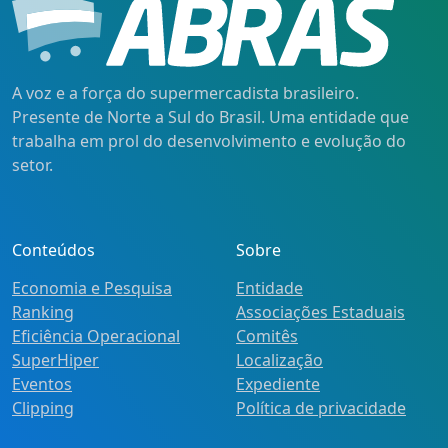
A voz e a força do supermercadista brasileiro.
Presente de Norte a Sul do Brasil. Uma entidade que
trabalha em prol do desenvolvimento e evolução do
setor.
Conteúdos
Sobre
Economia e Pesquisa
Entidade
Ranking
Associações Estaduais
Eficiência Operacional
Comitês
SuperHiper
Localização
Eventos
Expediente
Clipping
Política de privacidade