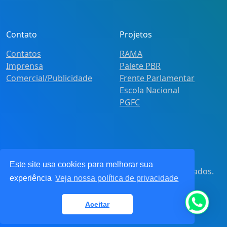
Contato
Projetos
Contatos
RAMA
Imprensa
Palete PBR
Comercial/Publicidade
Frente Parlamentar
Escola Nacional
PGFC
Este site usa cookies para melhorar sua
© 2021
Pot&Pracy
. Todos os direitos reservados.
experiência
Veja nossa política de privacidade
CNPJ: 62.360.268.0001/91
Aceitar