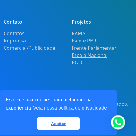
Contato
Projetos
Contatos
RAMA
Imprensa
Palete PBR
Comercial/Publicidade
Frente Parlamentar
Escola Nacional
PGFC
Este site usa cookies para melhorar sua
© 2021
Pot&Pracy
. Todos os direitos reservados.
experiência
Veja nossa política de privacidade
CNPJ: 62.360.268.0001/91
Aceitar