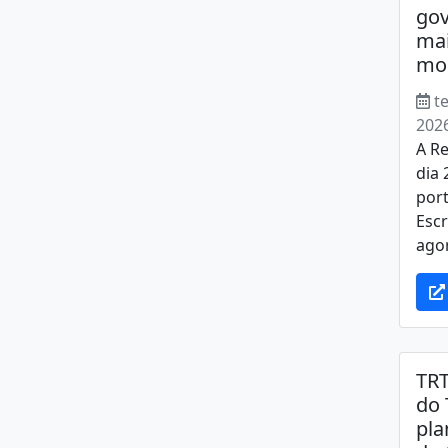
gov
mai
mo
t
202
A Re
dia 
port
Escr
agor
TRT
do 
pla