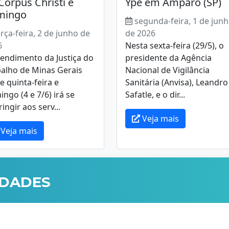
Corpus Christi e
Ypê em Amparo (SP)
mingo
segunda-feira, 1 de jun
erça-feira, 2 de junho de
de 2026
6
Nesta sexta-feira (29/5), o
endimento da Justiça do
presidente da Agência
balho de Minas Gerais
Nacional de Vigilância
e quinta-feira e
Sanitária (Anvisa), Leandro
ngo (4 e 7/6) irá se
Safatle, e o dir...
ringir aos serv...
Veja mais
Veja mais
IDADES