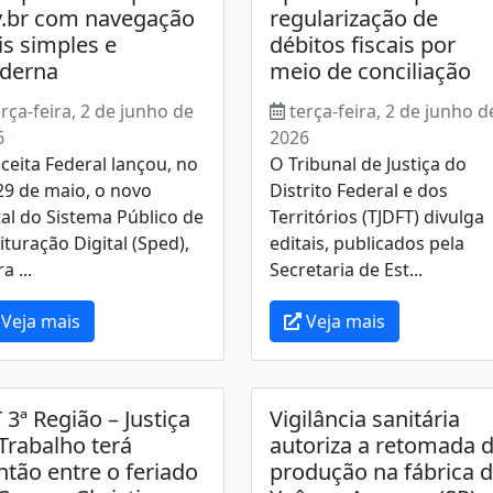
.br com navegação
regularização de
s simples e
débitos fiscais por
derna
meio de conciliação
erça-feira, 2 de junho de
terça-feira, 2 de junho d
6
2026
ceita Federal lançou, no
O Tribunal de Justiça do
29 de maio, o novo
Distrito Federal e dos
al do Sistema Público de
Territórios (TJDFT) divulga
ituração Digital (Sped),
editais, publicados pela
a ...
Secretaria de Est...
Veja mais
Veja mais
 3ª Região – Justiça
Vigilância sanitária
Trabalho terá
autoriza a retomada 
ntão entre o feriado
produção na fábrica 