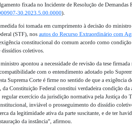
lgamento fixada no Incidente de Resolução de Demandas Re
000907-30.2023.5.00.0000
).
medida foi tomada em cumprimento à decisão do ministr
deral (STF), nos
autos do Recurso Extraordinário com A
exigência constitucional do comum acordo como condição 
 dissídios coletivos.
ministro apontou a necessidade de revisão da tese firma
compatibilidade com o entendimento adotado pelo Supremo
sta Suprema Corte é firme no sentido de que a exigência d
, da Constituição Federal constitui verdadeira condição da 
 regular exercício da jurisdição normativa pela Justiça do 
nstitucional, inviável o prosseguimento do dissídio colet
erca da legitimidade ativa da parte suscitante, e de ter hav
stauração da instância”, afirmou.