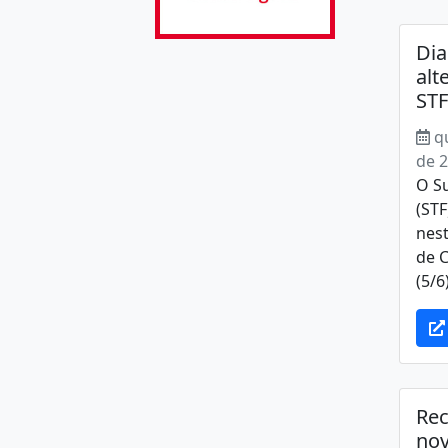
Dia
alt
STF
q
de 
O S
(STF
nest
de C
(5/6)
Rec
nov