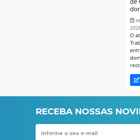
de 
do
t
202
O at
Tra
entr
domi
rest
RECEBA NOSSAS NOV