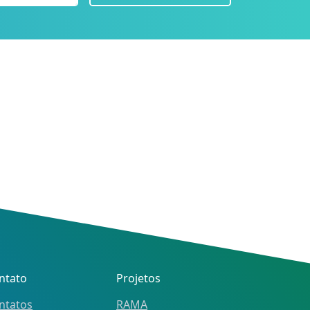
ntato
Projetos
ntatos
RAMA