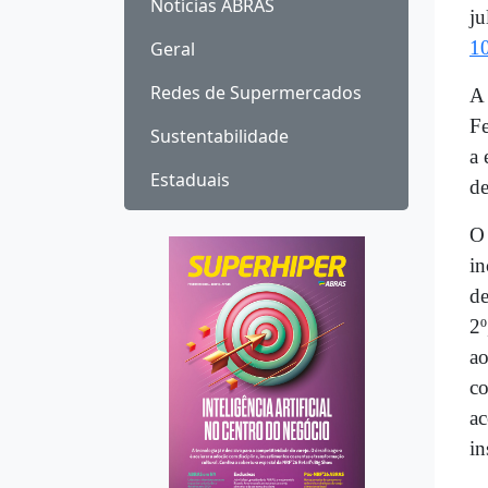
Notícias ABRAS
ju
1
Geral
Redes de Supermercados
A 
Fe
Sustentabilidade
a 
Estaduais
de
O 
in
de
2º
ao
co
ac
in