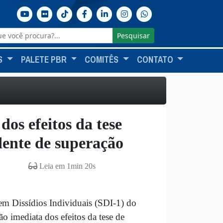
Pesquisar
S
PALETE PBR
COMITÊS
CONTATO
os efeitos da tese
dente de superação
Leia em 1min 20s
 em Dissídios Individuais (SDI-1) do
o imediata dos efeitos da tese de