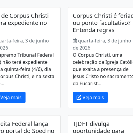
 de Corpus Christi
Corpus Christi é feria
era expediente no
ou ponto facultativo?
Entenda regras
uarta-feira, 3 de junho
quarta-feira, 3 de junho
2026
de 2026
upremo Tribunal Federal
O Corpus Christi, uma
) não terá expediente
celebração da Igreja Católi
a quinta-feira (4/6), dia
que exalta a presença de
orpus Christi, e na sexta
Jesus Cristo no sacrament
...
da Eucarist...
Veja mais
Veja mais
eita Federal lança
TJDFT divulga
o portal do Sped no
oportunidade para