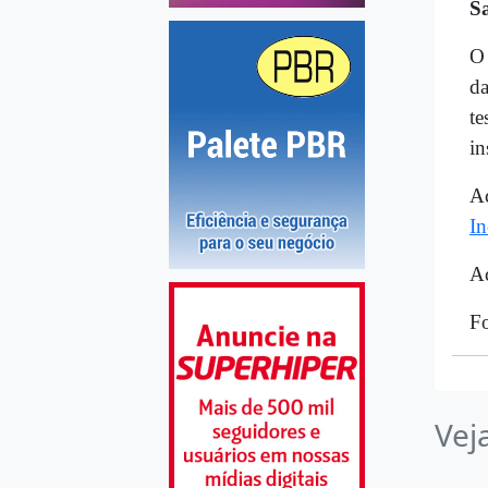
S
O 
da
te
in
A
In
A
Fo
Vej