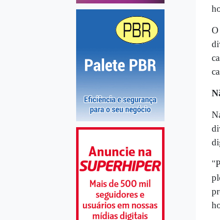
ho
O 
di
ca
ca
Nã
Na
di
di
"P
pl
pr
ho