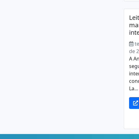
Lei
mar
int
t
de 
A An
segu
inte
con
La...