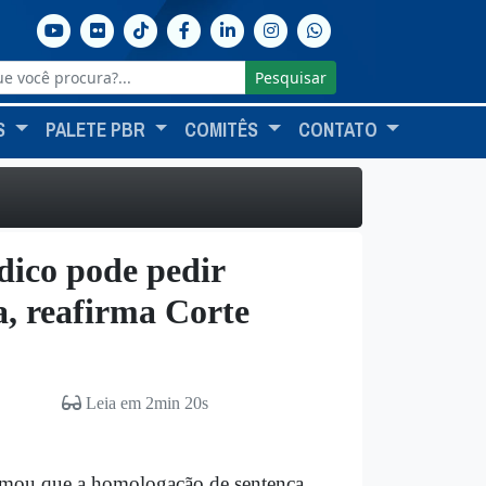
Pesquisar
S
PALETE PBR
COMITÊS
CONTATO
dico pode pedir
a, reafirma Corte
Leia em 2min 20s
firmou que a homologação de sentença