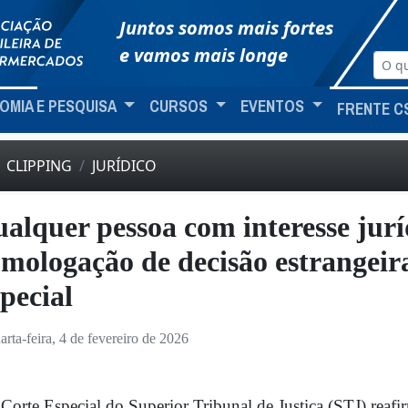
Juntos somos mais fortes
e vamos mais longe
OMIA E PESQUISA
CURSOS
EVENTOS
FRENTE C
CLIPPING
JURÍDICO
alquer pessoa com interesse jurí
mologação de decisão estrangeir
pecial
arta-feira, 4 de fevereiro de 2026
Corte Especial do Superior Tribunal de Justiça (STJ) rea