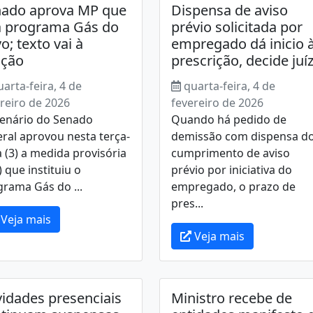
ado aprova MP que
Dispensa de aviso
a programa Gás do
prévio solicitada por
o; texto vai à
empregado dá inicio 
nção
prescrição, decide juí
uarta-feira, 4 de
quarta-feira, 4 de
reiro de 2026
fevereiro de 2026
lenário do Senado
Quando há pedido de
ral aprovou nesta terça-
demissão com dispensa d
a (3) a medida provisória
cumprimento de aviso
 que instituiu o
prévio por iniciativa do
rama Gás do ...
empregado, o prazo de
pres...
Veja mais
Veja mais
vidades presenciais
Ministro recebe de