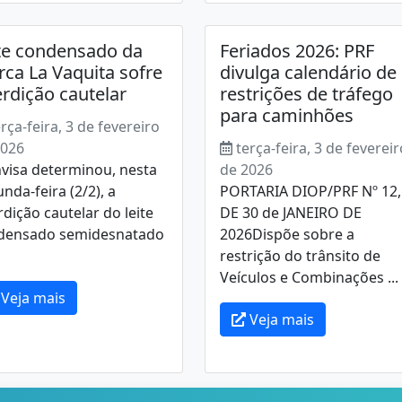
te condensado da
Feriados 2026: PRF
ca La Vaquita sofre
divulga calendário de
erdição cautelar
restrições de tráfego
para caminhões
erça-feira, 3 de fevereiro
2026
terça-feira, 3 de fevereir
visa determinou, nesta
de 2026
nda-feira (2/2), a
PORTARIA DIOP/PRF Nº 12,
rdição cautelar do leite
DE 30 de JANEIRO DE
densado semidesnatado
2026Dispõe sobre a
restrição do trânsito de
Veículos e Combinações ...
Veja mais
Veja mais