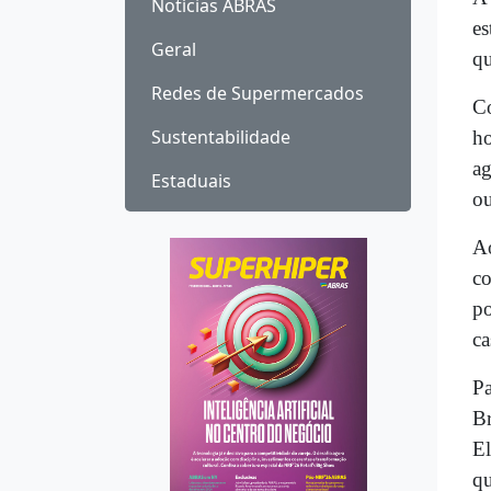
Notícias ABRAS
es
Geral
qu
Redes de Supermercados
Co
Sustentabilidade
ho
ag
Estaduais
ou
Ao
co
po
ca
Pa
Br
El
qu