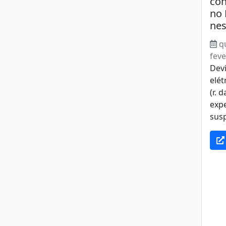
co
no 
nes
q
feve
Devi
elét
(r. 
expe
susp