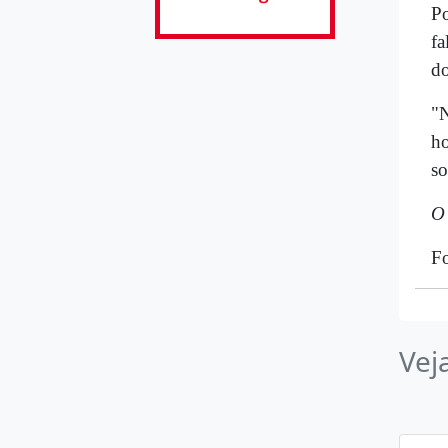
Po
fa
do
"N
ho
so
O 
Fo
Vej