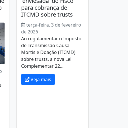
de
'enviesada' do Fisco
o
para cobrança de
ITCMD sobre trusts
terça-feira, 3 de fevereiro
de 2026
Ao regulamentar o Imposto
de Transmissão Causa
Mortis e Doação (ITCMD)
sobre trusts, a nova Lei
Complementar 22...
o
Veja mais
e