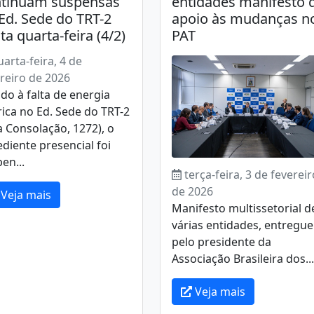
ntinuam suspensas
entidades manifesto 
Ed. Sede do TRT-2
apoio às mudanças n
ta quarta-feira (4/2)
PAT
uarta-feira, 4 de
reiro de 2026
do à falta de energia
rica no Ed. Sede do TRT-2
da Consolação, 1272), o
diente presencial foi
en...
terça-feira, 3 de fevereir
de 2026
Veja mais
Manifesto multissetorial d
várias entidades, entregue
pelo presidente da
Associação Brasileira dos...
Veja mais