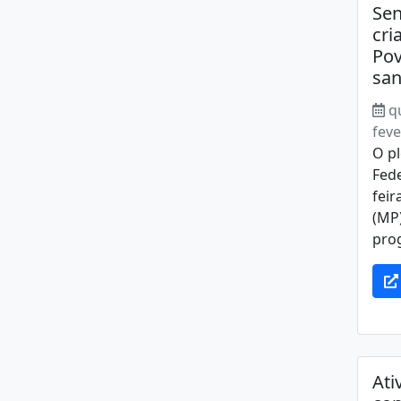
Sen
cri
Pov
sa
q
feve
O p
Fede
feir
(MP)
prog
Ati