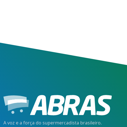
A voz e a força do supermercadista brasileiro.