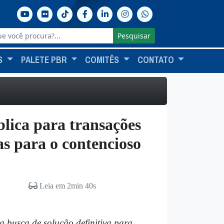
Pesquisar
S
PALETE PBR
COMITÊS
CONTATO
blica para transações
as para o contencioso
Leia em 2min 40s
 busca de solução definitiva para