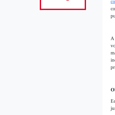
co
co
pu
A 
vo
ma
in
pr
O
Ed
ju