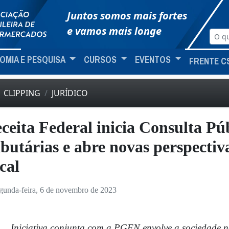
Juntos somos mais fortes
e vamos mais longe
OMIA E PESQUISA
CURSOS
EVENTOS
FRENTE C
CLIPPING
JURÍDICO
ceita Federal inicia Consulta Pú
ibutárias e abre novas perspectiv
scal
gunda-feira, 6 de novembro de 2023
Iniciativa conjunta com a PGFN envolve a sociedade na