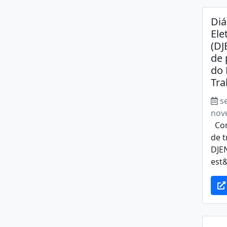
Diá
Ele
(DJ
de 
do 
Tra
s
nov
Con
de t
DJEN
est&