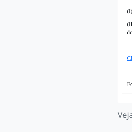
(I
(I
de
Cl
Fo
Vej