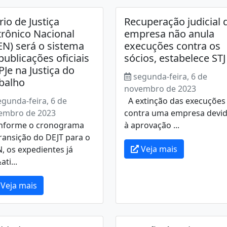
rio de Justiça
Recuperação judicial 
trônico Nacional
empresa não anula
EN) será o sistema
execuções contra os
publicações oficiais
sócios, estabelece STJ
PJe na Justiça do
segunda-feira, 6 de
balho
novembro de 2023
egunda-feira, 6 de
A extinção das execuções
embro de 2023
contra uma empresa devi
forme o cronograma
à aprovação ...
ransição do DEJT para o
Veja mais
, os expedientes já
ati...
Veja mais