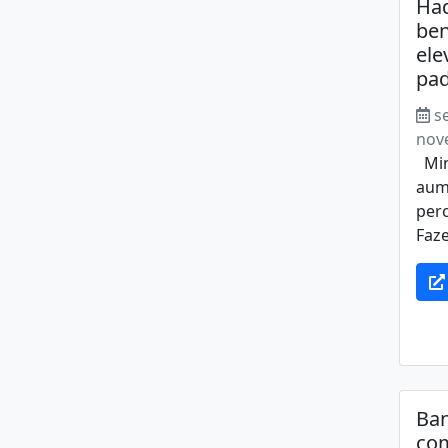
Ha
ben
ele
pad
s
nov
Min
aum
per
Faz
Ba
co