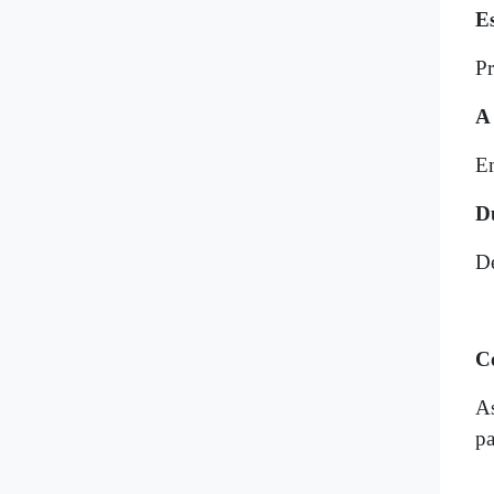
E
Pr
A
Em
D
D
C
As
pa