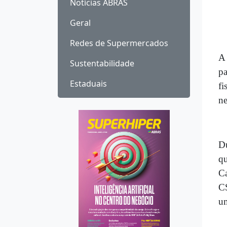
Notícias ABRAS
Geral
Redes de Supermercados
A 
Sustentabilidade
pa
Estaduais
fi
ne
Du
qu
Ca
CS
um