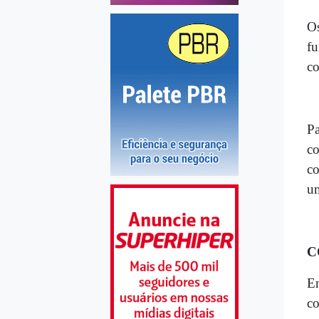
Os
fu
co
Pa
co
co
um
C
En
co