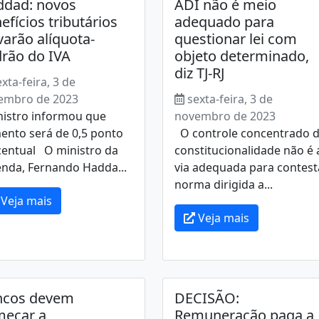
ddad: novos
ADI não é meio
efícios tributários
adequado para
varão alíquota-
questionar lei com
rão do IVA
objeto determinado,
diz TJ-RJ
exta-feira, 3 de
embro de 2023
sexta-feira, 3 de
istro informou que
novembro de 2023
ento será de 0,5 ponto
O controle concentrado 
centual O ministro da
constitucionalidade não é 
enda, Fernando Hadda...
via adequada para contest
norma dirigida a...
Veja mais
Veja mais
ncos devem
DECISÃO:
meçar a
Remuneração paga a