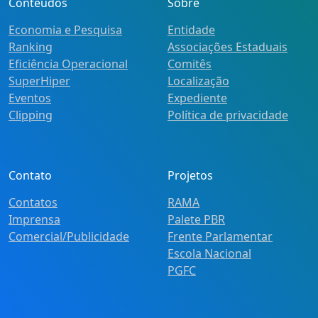
Conteúdos
Sobre
Economia e Pesquisa
Entidade
Ranking
Associações Estaduais
Eficiência Operacional
Comitês
SuperHiper
Localização
Eventos
Expediente
Clipping
Política de privacidade
Contato
Projetos
Contatos
RAMA
Imprensa
Palete PBR
Comercial/Publicidade
Frente Parlamentar
Escola Nacional
PGFC