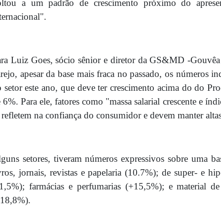
oltou a um padrão de crescimento próximo do apresen
ternacional".
ra Luiz Goes, sócio sênior e diretor da GS&MD -Gouvêa 
rejo, apesar da base mais fraca no passado, os números i
 setor este ano, que deve ter crescimento acima do do Pro
 6%. Para ele, fatores como "massa salarial crescente e ín
 refletem na confiança do consumidor e devem manter altas
guns setores, tiveram números expressivos sobre uma ba
vros, jornais, revistas e papelaria (10.7%); de super- e h
1,5%); farmácias e perfumarias (+15,5%); e material de
+18,8%).