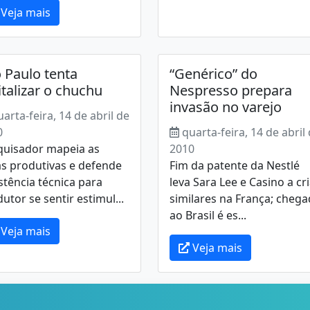
Veja mais
 Paulo tenta
“Genérico” do
italizar o chuchu
Nespresso prepara
invasão no varejo
uarta-feira, 14 de abril de
0
quarta-feira, 14 de abril
quisador mapeia as
2010
s produtivas e defende
Fim da patente da Nestlé
stência técnica para
leva Sara Lee e Casino a cr
utor se sentir estimul...
similares na França; cheg
ao Brasil é es...
Veja mais
Veja mais