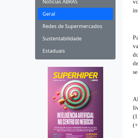
Notícias ABRAS
v
in
Geral
Redes de Supermercados
Pa
Sustentabilidade
va
Estaduais
do
de
se
Al
li
(1
(