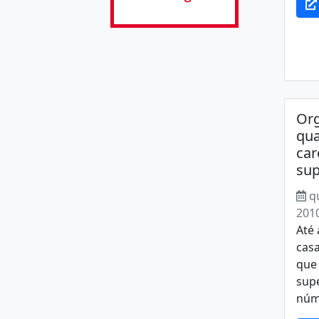
Org
qua
car
su
q
201
Até
casa
que
sup
núme