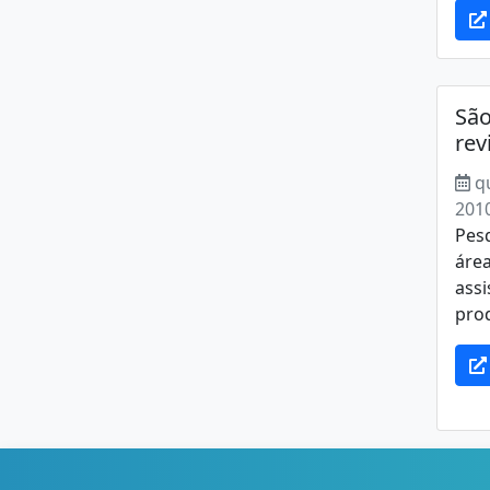
São
rev
q
201
Pes
área
assi
prod