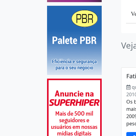
Ve
Vej
Fat
q
201
Os 
mais
2009
pesq