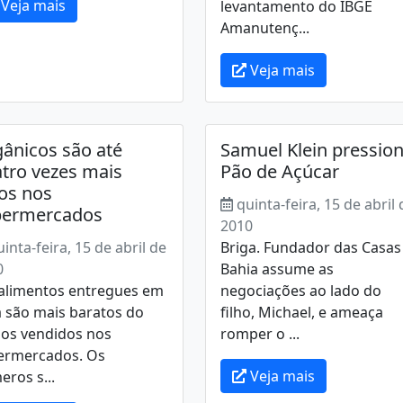
Veja mais
levantamento do IBGE
Amanutenç...
Veja mais
ânicos são até
Samuel Klein pressio
tro vezes mais
Pão de Açúcar
os nos
quinta-feira, 15 de abril 
permercados
2010
uinta-feira, 15 de abril de
Briga. Fundador das Casas
0
Bahia assume as
 alimentos entregues em
negociações ao lado do
 são mais baratos do
filho, Michael, e ameaça
 os vendidos nos
romper o ...
ermercados. Os
Veja mais
ros s...