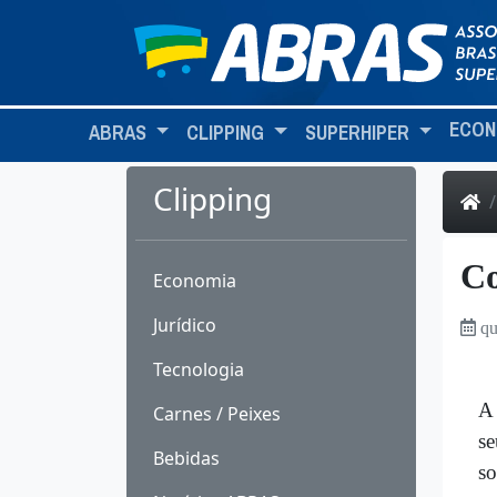
ECON
ABRAS
CLIPPING
SUPERHIPER
Clipping
Co
Economia
Jurídico
qu
Tecnologia
A 
Carnes / Peixes
se
Bebidas
so