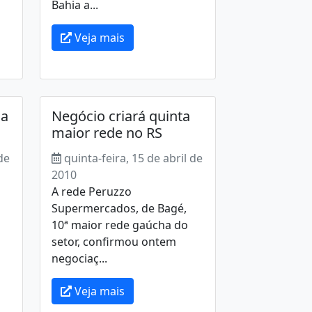
Bahia a...
Veja mais
na
Negócio criará quinta
maior rede no RS
de
quinta-feira, 15 de abril de
2010
A rede Peruzzo
Supermercados, de Bagé,
10ª maior rede gaúcha do
setor, confirmou ontem
negociaç...
Veja mais