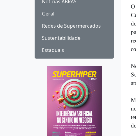
Notícias ABRAS
O 
Geral
Ce
d
Redes de Supermercados
pa
Sustentabilidade
r
co
Estaduais
No
Su
at
Ma
no
te
de