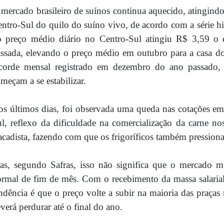
mercado brasileiro de suínos continua aquecido, atingind
ntro-Sul do quilo do suíno vivo, de acordo com a série h
o preço médio diário no Centro-Sul atingiu R$ 3,59 o 
ssada, elevando o preço médio em outubro para a casa d
ecorde mensal registrado em dezembro do ano passado,
meçam a se estabilizar.
s últimos dias, foi observada uma queda nas cotações em 
l, reflexo da dificuldade na comercialização da carne n
acadista, fazendo com que os frigoríficos também pression
s, segundo Safras, isso não significa que o mercado mu
rmal de fim de mês. Com o recebimento da massa salarial
ndência é que o preço volte a subir na maioria das praç
verá perdurar até o final do ano.