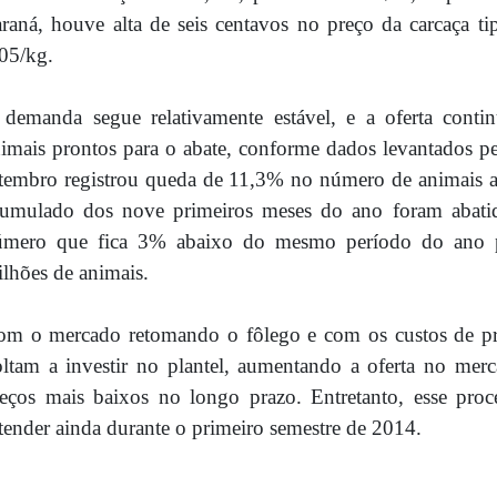
raná, houve alta de seis centavos no preço da carcaça t
05/kg.
demanda segue relativamente estável, e a oferta conti
imais prontos para o abate, conforme dados levantados pe
tembro registrou queda de 11,3% no número de animais a
cumulado dos nove primeiros meses do ano foram abatid
úmero que fica 3% abaixo do mesmo período do ano p
lhões de animais.
m o mercado retomando o fôlego e com os custos de pro
ltam a investir no plantel, aumentando a oferta no mer
eços mais baixos no longo prazo. Entretanto, esse proc
tender ainda durante o primeiro semestre de 2014.