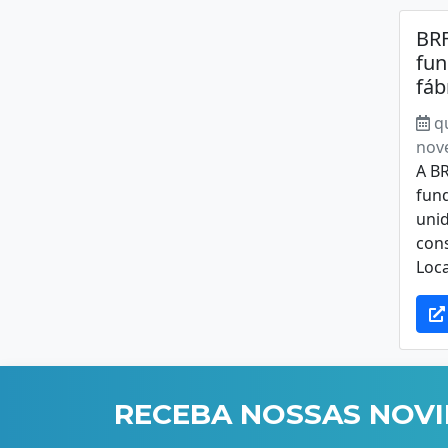
BRF
fun
fáb
q
nov
A B
fun
unid
cons
Loca
RECEBA NOSSAS NOV