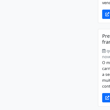
vend
Pre
fra
q
nov
O me
car
a s
muit
cont