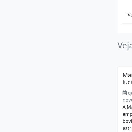
Ve
Vej
Mar
luc
q
nov
A M
emp
bovi
estr