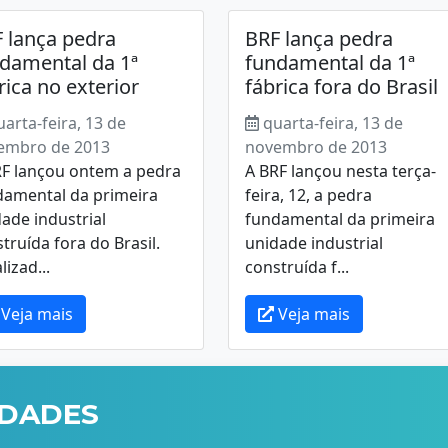
 lança pedra
BRF lança pedra
damental da 1ª
fundamental da 1ª
rica no exterior
fábrica fora do Brasil
uarta-feira, 13 de
quarta-feira, 13 de
embro de 2013
novembro de 2013
RF lançou ontem a pedra
A BRF lançou nesta terça-
damental da primeira
feira, 12, a pedra
ade industrial
fundamental da primeira
truída fora do Brasil.
unidade industrial
lizad...
construída f...
Veja mais
Veja mais
IDADES