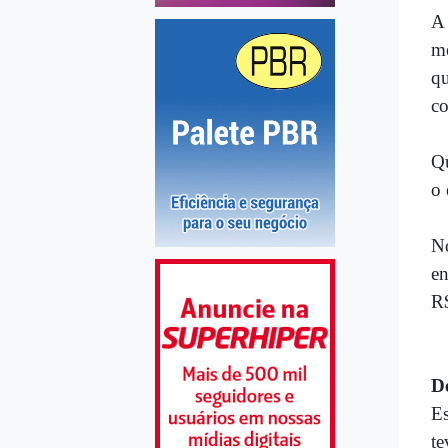
A 
m
qu
co
Qu
o 
N
en
R$
D
Es
te