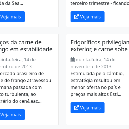
a da Sea...
terceiro trimestre - ficando.
Veja mais
Veja mais
ços da carne de
Frigoríficos privilegi
ngo em estabilidade
exterior, e carne sobe
uinta-feira, 14 de
quinta-feira, 14 de
embro de 2013
novembro de 2013
rcado brasileiro de
Estimulada pelo câmbio,
ne de frango atravessou
estratégia resultou em
emana passada com
menor oferta no país e
o turbulenta, ao
preços mais altos Esti...
rário do cen&aac...
Veja mais
Veja mais