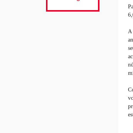
Pa
6,
A 
an
se
a
n
mi
Co
vo
pr
es