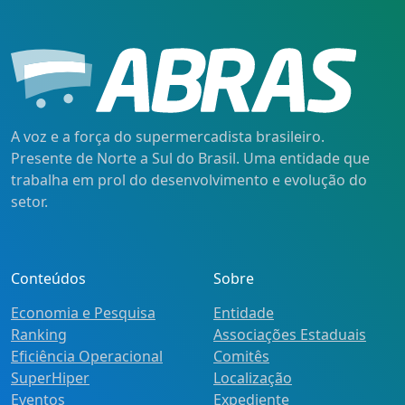
A voz e a força do supermercadista brasileiro.
Presente de Norte a Sul do Brasil. Uma entidade que
trabalha em prol do desenvolvimento e evolução do
setor.
Conteúdos
Sobre
Economia e Pesquisa
Entidade
Ranking
Associações Estaduais
Eficiência Operacional
Comitês
SuperHiper
Localização
Eventos
Expediente