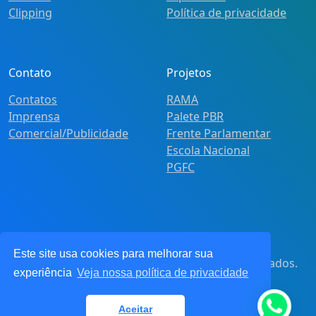
Clipping
Política de privacidade
Contato
Projetos
Contatos
RAMA
Imprensa
Palete PBR
Comercial/Publicidade
Frente Parlamentar
Escola Nacional
PGFC
Este site usa cookies para melhorar sua
© 2021
Pot&Pracy
. Todos os direitos reservados.
experiência
Veja nossa política de privacidade
CNPJ: 62.360.268.0001/91
Aceitar