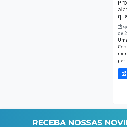
Pro
alc
qu
q
de 
Uma
Com
merc
pesq
RECEBA NOSSAS NOV