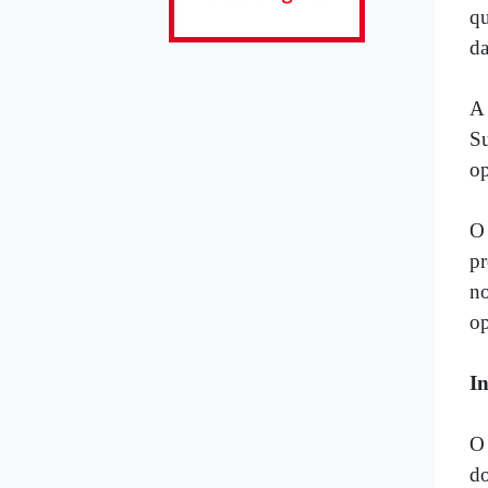
qu
da
A 
Su
op
O
pr
no
op
I
n
O 
do