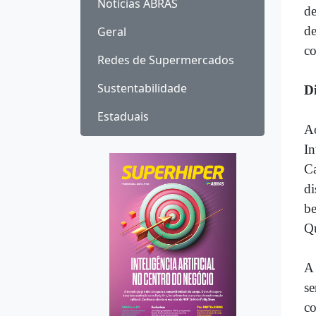
Notícias ABRAS
de
de
Geral
c
Redes de Supermercados
Sustentabilidade
Di
Estaduais
Ao
In
Ca
di
be
Qu
A 
se
co