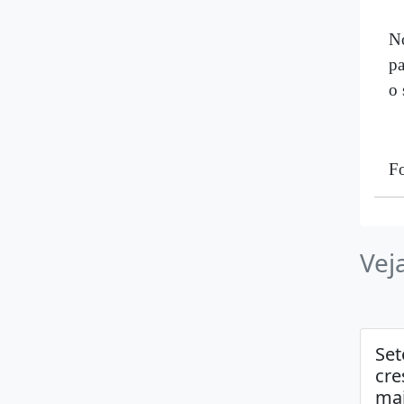
N
pa
o 
F
Vej
Set
cre
mai