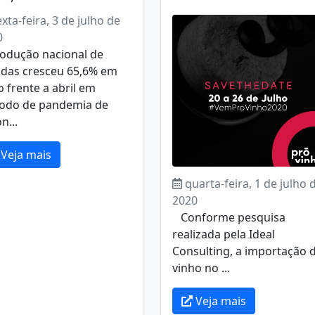
exta-feira, 3 de julho de
0
rodução nacional de
idas cresceu 65,6% em
 frente a abril em
íodo de pandemia de
n...
Veja mais
quarta-feira, 1 de julho 
2020
Conforme pesquisa
realizada pela Ideal
Consulting, a importação 
vinho no ...
Veja mais