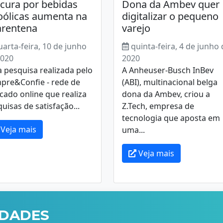
cura por bebidas
Dona da Ambev quer
oólicas aumenta na
digitalizar o pequeno
arentena
varejo
uarta-feira, 10 de junho
quinta-feira, 4 de junho
2020
2020
 pesquisa realizada pelo
A Anheuser-Busch InBev
pre&Confie - rede de
(ABI), multinacional belga
ado online que realiza
dona da Ambev, criou a
uisas de satisfação...
Z.Tech, empresa de
tecnologia que aposta em
Veja mais
uma...
Veja mais
IDADES