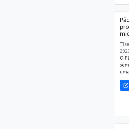
Pão
pro
mic
t
202
O Pã
sema
uma 