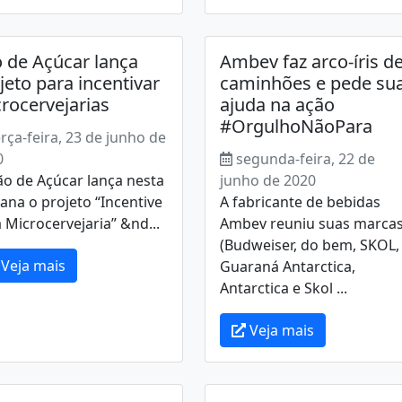
 de Açúcar lança
Ambev faz arco-íris d
jeto para incentivar
caminhões e pede su
rocervejarias
ajuda na ação
#OrgulhoNãoPara
erça-feira, 23 de junho de
0
segunda-feira, 22 de
o de Açúcar lança nesta
junho de 2020
na o projeto “Incentive
A fabricante de bebidas
Microcervejaria” &nd...
Ambev reuniu suas marca
(Budweiser, do bem, SKOL,
Veja mais
Guaraná Antarctica,
Antarctica e Skol ...
Veja mais