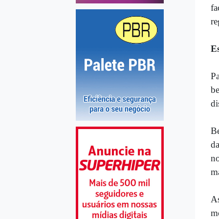
fa
re
E
Pa
be
di
Be
da
no
ma
A
mo