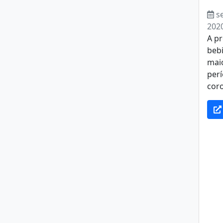
s
202
A p
beb
maio
per
coro