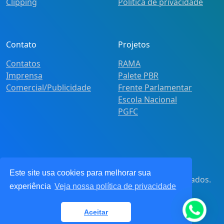
Clipping
Política de privacidade
Contato
Projetos
Contatos
RAMA
Imprensa
Palete PBR
Comercial/Publicidade
Frente Parlamentar
Escola Nacional
PGFC
Este site usa cookies para melhorar sua
© 2021
Pot&Pracy
. Todos os direitos reservados.
experiência
Veja nossa política de privacidade
CNPJ: 62.360.268.0001/91
Aceitar