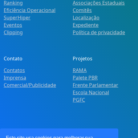
Ranking
Associações Estaduais
Eficiência Operacional
Comitês
SuperHiper
Localização
Eventos
Expediente
Clipping
Política de privacidade
Contato
Projetos
Contatos
RAMA
Imprensa
Palete PBR
Comercial/Publicidade
Frente Parlamentar
Escola Nacional
PGFC
Este site usa cookies para melhorar sua