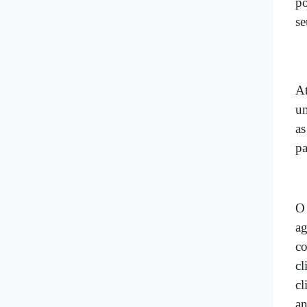
po
se
At
um
as
pa
O 
ag
co
cl
cl
an