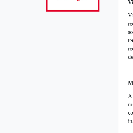
Vi
Vo
re
so
te
re
de
M
A 
mo
co
in