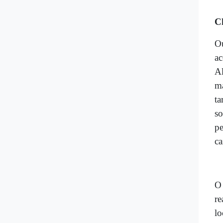
Ch
Ou
ac
Al
ma
ta
so
pe
ca
O 
re
lo