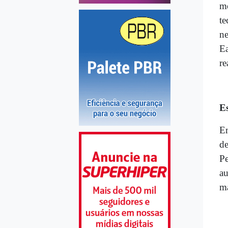
mo
te
ne
Ea
re
E
Em
de
Pe
au
ma