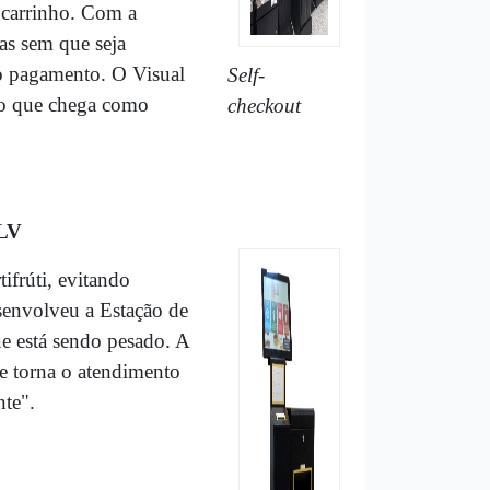
 carrinho. Com a
das sem que seja
do pagamento. O Visual
Self-
uro que chega como
checkout
FLV
ifrúti, evitando
esenvolveu a Estação de
ue está sendo pesado. A
e torna o atendimento
nte".