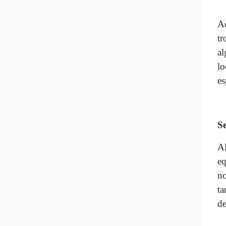
Ao
tr
al
lo
es
S
Al
eq
no
ta
de