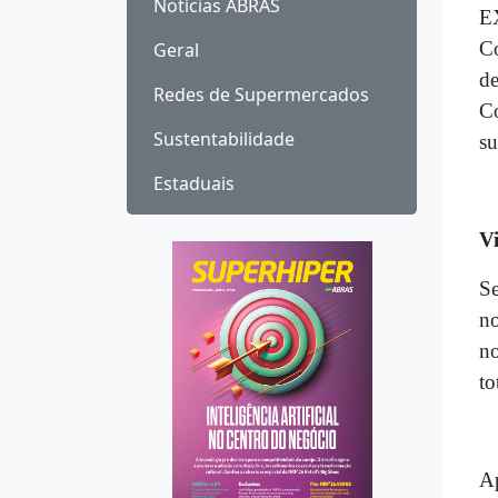
Notícias ABRAS
E
Co
Geral
de
Redes de Supermercados
Co
Sustentabilidade
su
Estaduais
Vi
Se
no
no
to
Ap