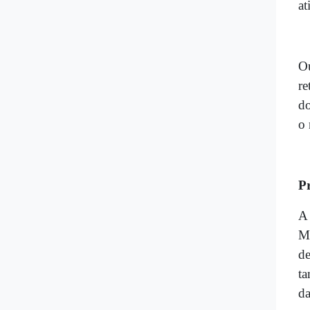
at
Ou
re
do
o 
P
A 
Mi
de
ta
da