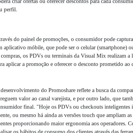
derá criar ofertas ou oferecer descontos para cada consum
u perfil.
ravés do painel de promoções, o consumidor pode captur
 aplicativo móbile, que pode ser o celular (smartphone) ou
 compras, os PDVs ou terminais da Visual Mix realizam a l
ra aplicar a promoção e oferecer o desconto prometido ao c
desenvolvimento do Promoshare reflete a busca da compa
reguem valor ao canal varejista, e por outro lado, que ta
nsumidor final. "Hoje os PDVs ou checkouts inteligentes
iente, ou mesmo há ainda as versões touch que ampliam as 
ientes proporcionando maior ergonomia aos operadores. C
alisar os hábitos de consumo dos clientes através das fer