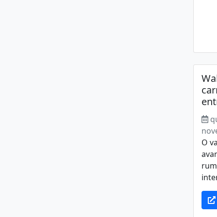
Wal
car
ent
q
nov
O v
avan
rum
inte