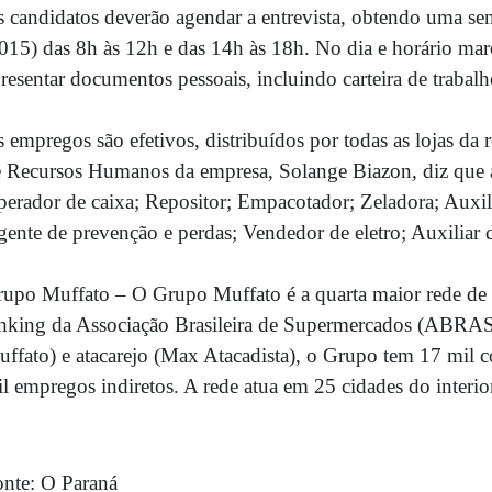
 candidatos deverão agendar a entrevista, obtendo uma sen
015) das 8h às 12h e das 14h às 18h. No dia e horário marc
resentar documentos pessoais, incluindo carteira de trabal
 empregos são efetivos, distribuídos por todas as lojas da
 Recursos Humanos da empresa, Solange Biazon, diz que as
erador de caixa; Repositor; Empacotador; Zeladora; Auxili
ente de prevenção e perdas; Vendedor de eletro; Auxiliar 
upo Muffato – O Grupo Muffato é a quarta maior rede de
anking da
Associação Brasileira de
Supermercado
s
(
ABRA
ffato) e atacarejo (Max Atacadista), o Grupo tem 17 mil c
l empregos indiretos. A rede atua em 25 cidades do interio
onte: O Paraná