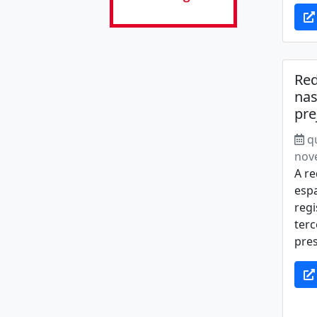
Red
nas
pre
q
nov
A r
espa
regi
terc
pres