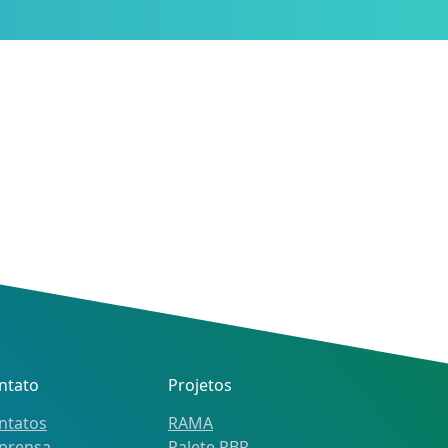
ntato
Projetos
ntatos
RAMA
prensa
Palete PBR