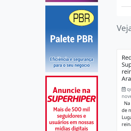
Vej
Re
Su
rei
Ar
q
nov
Na p
de 
Lug
rein