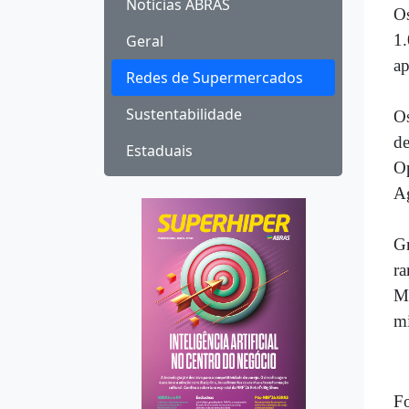
Notícias ABRAS
Os
1.
Geral
ap
Redes de Supermercados
Sustentabilidade
Os
de
Estaduais
Op
Ag
Gr
r
Mu
mi
F