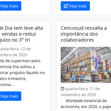
Veja mais
Veja mais
e Dia tem leve alta
Cencosud ressalta a
 vendas e reduz
importância dos
juízo no 3° tri
colaboradores
uinta-feira, 12 de
embro de 2020
ede de supermercados
nhola Dia voltou a
strar prejuízo líquido no
eiro trimestre,
siona...
quarta-feira, 11 de
novembro de 2020
Veja mais
Atividade essencial da
economia, em 2020, o pape