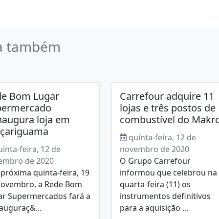
a também
de Bom Lugar
Carrefour adquire 11
permercado
lojas e três postos de
naugura loja em
combustível do Makr
açariguama
quinta-feira, 12 de
uinta-feira, 12 de
novembro de 2020
embro de 2020
O Grupo Carrefour
róxima quinta-feira, 19
informou que celebrou na
novembro, a Rede Bom
quarta-feira (11) os
ar Supermercados fará a
instrumentos definitivos
auguraç&...
para a aquisição ...