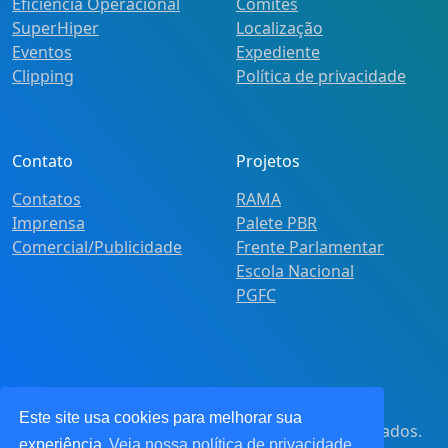
Eficiência Operacional
Comitês
SuperHiper
Localização
Eventos
Expediente
Clipping
Política de privacidade
Contato
Projetos
Contatos
RAMA
Imprensa
Palete PBR
Comercial/Publicidade
Frente Parlamentar
Escola Nacional
PGFC
Este site usa cookies para melhorar sua
© 2021
Pot&Pracy
. Todos os direitos reservados.
experiência
Veja nossa política de privacidade