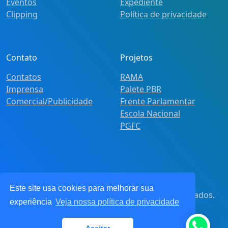
Eventos
Expediente
Clipping
Política de privacidade
Contato
Projetos
Contatos
RAMA
Imprensa
Palete PBR
Comercial/Publicidade
Frente Parlamentar
Escola Nacional
PGFC
Este site usa cookies para melhorar sua
© 2021
Pot&Pracy
. Todos os direitos reservados.
experiência
Veja nossa política de privacidade
CNPJ: 62.360.268.0001/91