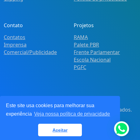
Contato
Projetos
Contatos
RAMA
Imprensa
Palete PBR
Comercial/Publicidade
Frente Parlamentar
Escola Nacional
PGFC
Este site usa cookies para melhorar sua
© 2021
Pot&Pracy
. Todos os direitos reservados.
experiência
Veja nossa política de privacidade
CNPJ: 62.360.268.0001/91
Aceitar