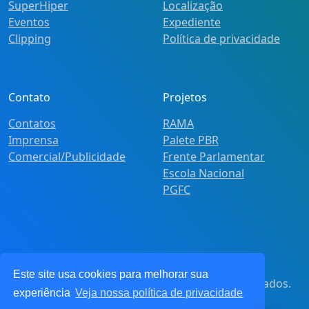
SuperHiper
Localização
Eventos
Expediente
Clipping
Política de privacidade
Contato
Projetos
Contatos
RAMA
Imprensa
Palete PBR
Comercial/Publicidade
Frente Parlamentar
Escola Nacional
PGFC
Este site usa cookies para melhorar sua
© 2021
Pot&Pracy
. Todos os direitos reservados.
experiência
Veja nossa política de privacidade
CNPJ: 62.360.268.0001/91