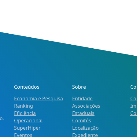
Conteúdos
Sobre
Co
Economia e Pesquisa
Entidade
Co
Ranking
Associações
Im
Eficiência
Estaduais
Co
o.
Operacional
Comitês
SuperHiper
Localização
Eventos
Expediente