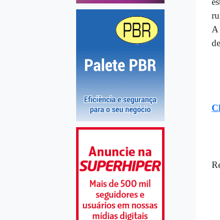
es
ru
A 
de
C
R