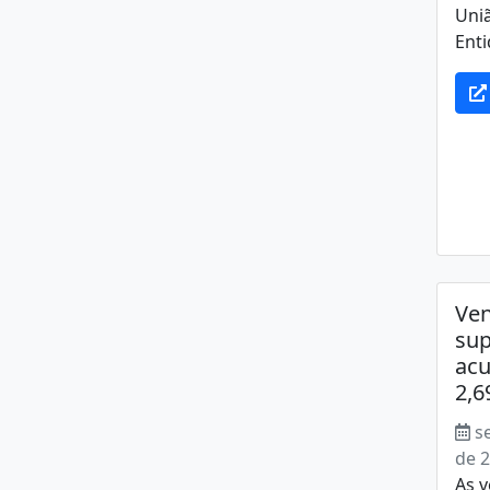
Uni
Ent
Ven
sup
acu
2,
s
de 
As v