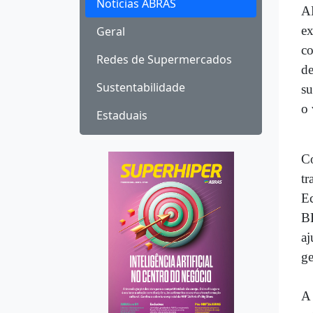
Notícias ABRAS
AB
ex
Geral
co
Redes de Supermercados
de
Sustentabilidade
su
o 
Estaduais
Co
tr
Ec
BB
aj
ge
A 