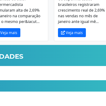
ermercadista
brasileiros registraram
mularam alta de 2,69%
crescimento real de 2,69%
janeiro na comparação
nas vendas no mês de
 o mesmo per&iacut...
janeiro ante igual mê...
Veja mais
Veja mais
IDADES