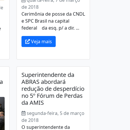
quarta-feira, 7 de março
de 2018
de
Cerimônia de posse da CNDL
e SPC Brasil na capital
o
federal da esq. p/ a dir. ...
e
Veja mais
Superintendente da
da
ABRAS abordará
redução de desperdício
no 5º Fórum de Perdas
da AMIS
segunda-feira, 5 de março
de 2018
O superintendente da