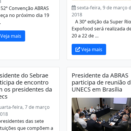
8
sexta-feira, 9 de março 
2ª Convenção ABRAS
2018
eça no próximo dia 19
A 30ª edição da Super Ri
.
Expofood será realizada d
20 a 22 de ...
Veja mais
Veja mais
sidente do Sebrae
Presidente da ABRAS
ticipa de encontro
participa de reunião 
 os presidentes da
UNECS em Brasília
ecs
uarta-feira, 7 de março
2018
residentes das sete
tituições que compõem a