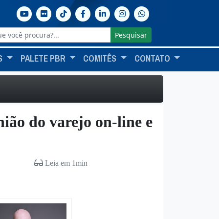
Pesquisar
S
PALETE PBR
COMITÊS
CONTATO
nião do varejo on-line e
Leia em 1min