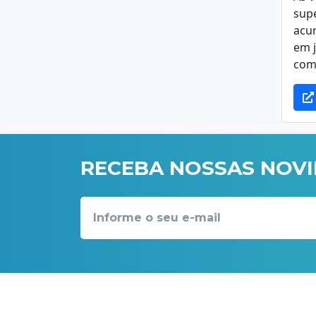
sup
acu
em 
com
RECEBA NOSSAS NOV