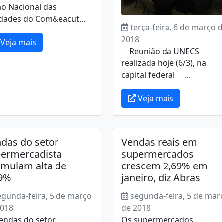
ão Nacional das
idades do Com&eacut...
terça-feira, 6 de março 
2018
Veja mais
Reunião da UNECS
realizada hoje (6/3), na
capital federal ...
Veja mais
das do setor
Vendas reais em
ermercadista
supermercados
mulam alta de
crescem 2,69% em
69%
janeiro, diz Abras
egunda-feira, 5 de março
segunda-feira, 5 de mar
2018
de 2018
endas do setor
Os supermercados