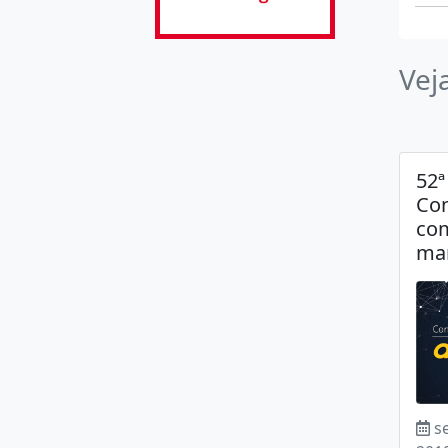
Vej
52ª
Co
com
mar
s