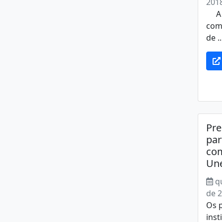
201
A 5
com
de ..
Pre
par
com
Un
q
de 
Os p
ins