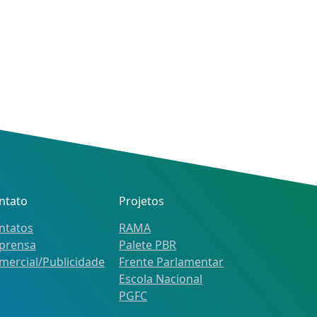
ntato
Projetos
ntatos
RAMA
prensa
Palete PBR
mercial/Publicidade
Frente Parlamentar
Escola Nacional
PGFC