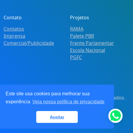
Contato
Projetos
Contatos
RAMA
Imprensa
Palete PBR
Comercial/Publicidade
Frente Parlamentar
Escola Nacional
PGFC
Este site usa cookies para melhorar sua
© 2021
Pot&Pracy
. Todos os direitos reservados.
experiência
Veja nossa política de privacidade
CNPJ: 62.360.268.0001/91
Aceitar