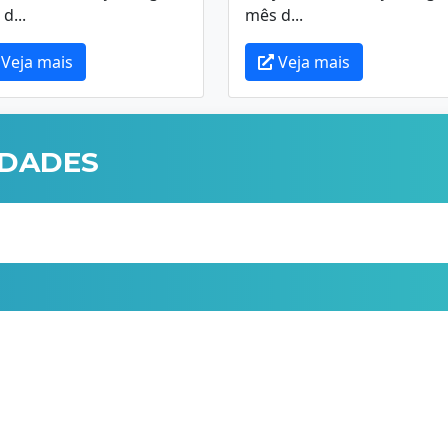
d...
mês d...
Veja mais
Veja mais
IDADES