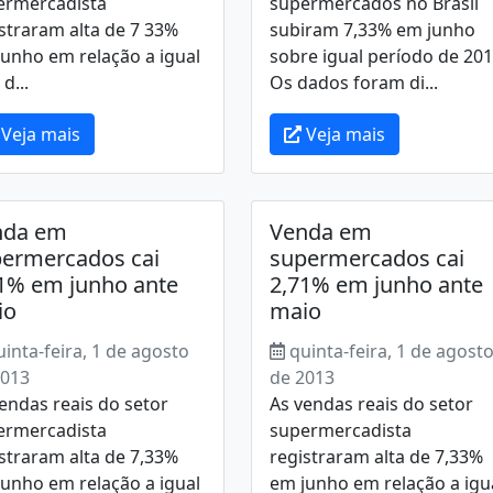
ermercadista
supermercados no Brasil
straram alta de 7 33%
subiram 7,33% em junho
unho em relação a igual
sobre igual período de 201
d...
Os dados foram di...
Veja mais
Veja mais
nda em
Venda em
ermercados cai
supermercados cai
1% em junho ante
2,71% em junho ante
io
maio
uinta-feira, 1 de agosto
quinta-feira, 1 de agost
2013
de 2013
endas reais do setor
As vendas reais do setor
ermercadista
supermercadista
straram alta de 7,33%
registraram alta de 7,33%
unho em relação a igual
em junho em relação a igu