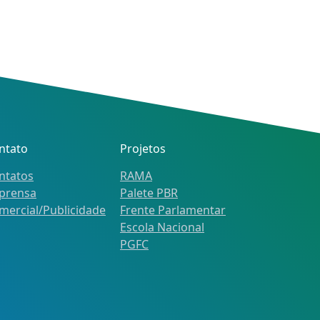
ntato
Projetos
ntatos
RAMA
prensa
Palete PBR
mercial/Publicidade
Frente Parlamentar
Escola Nacional
PGFC