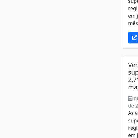
sup
regi
em j
mês 
Ve
sup
2,7
ma
q
de 
As v
sup
regi
em j