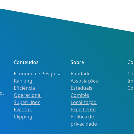
Conteúdos
Sobre
Co
Economia e Pesquisa
Entidade
Co
Ranking
Associações
Im
Eficiência
Estaduais
Co
o.
Operacional
Comitês
SuperHiper
Localização
Eventos
Expediente
Clipping
Política de
privacidade