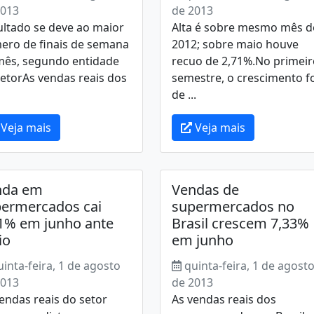
2013
de 2013
ultado se deve ao maior
Alta é sobre mesmo mês d
ero de finais de semana
2012; sobre maio houve
mês, segundo entidade
recuo de 2,71%.No primeir
etorAs vendas reais dos
semestre, o crescimento f
de ...
Veja mais
Veja mais
nda em
Vendas de
ermercados cai
supermercados no
1% em junho ante
Brasil crescem 7,33%
io
em junho
uinta-feira, 1 de agosto
quinta-feira, 1 de agost
2013
de 2013
endas reais do setor
As vendas reais dos