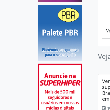
Ve
Vej
Ven
su
Bra
em
q