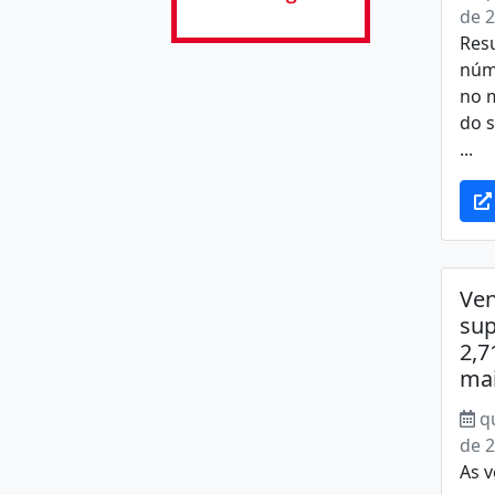
de 
Res
núm
no 
do s
...
Ve
sup
2,7
ma
q
de 
As v