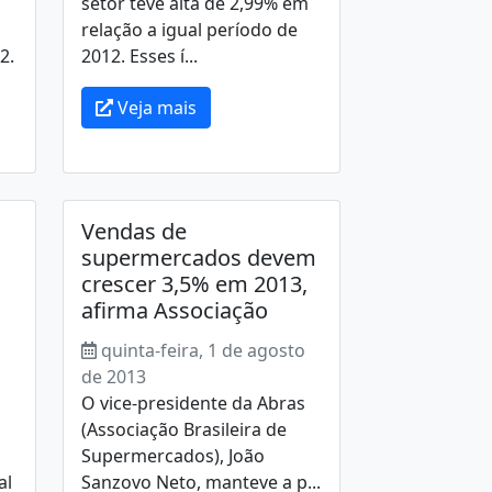
setor teve alta de 2,99% em
relação a igual período de
2.
2012. Esses í...
Veja mais
Vendas de
supermercados devem
crescer 3,5% em 2013,
afirma Associação
o
quinta-feira, 1 de agosto
de 2013
O vice-presidente da Abras
(Associação Brasileira de
Supermercados), João
al
Sanzovo Neto, manteve a p...