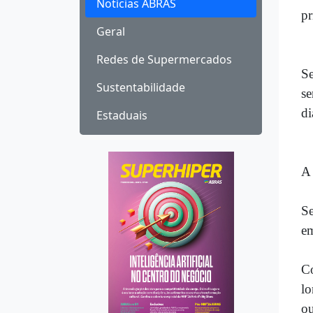
Notícias ABRAS
pr
Geral
Redes de Supermercados
Se
Sustentabilidade
se
di
Estaduais
A 
Se
em
Co
lo
ou