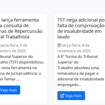
 lança ferramenta
TST nega adicional po
a consulta de
falta de comprovação
as de Repercussão
de insalubridade em
al Trabalhista
laudo
uarta-feira, 5 de
terça-feira, 4 de
embro de 2025
novembro de 2025
ibunal Superior do
A 8ª Turma do Tribunal
alho (TST) disponibilizou
Superior do
 nova ferramenta na
Trabalho absolveu uma
na de Jurisprudência: o
mineradora de pagar o
o Temas ...
adicional de insalubridade
empregado...
Veja mais
Veja mais