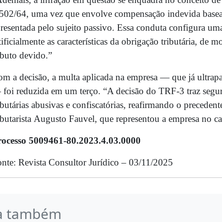
502/64, uma vez que envolve compensação indevida basead
resentada pelo sujeito passivo. Essa conduta configura um
tificialmente as características da obrigação tributária, de
ibuto devido.”
m a decisão, a multa aplicada na empresa — que já ultrap
foi reduzida em um terço. “A decisão do TRF-3 traz segur
ibutárias abusivas e confiscatórias, reafirmando o precede
ibutarista Augusto Fauvel, que representou a empresa no c
rocesso 5009461-80.2023.4.03.0000
nte: Revista Consultor Jurídico – 03/11/2025
a também