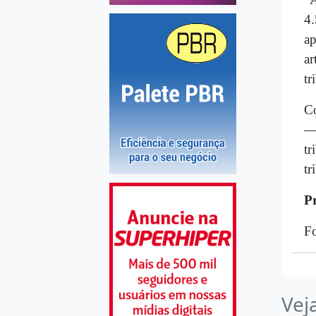
4.
ap
ar
tr
Co
— 
tr
tr
P
Fo
Vej