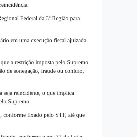
reincidência.
egional Federal da 3ª Região para
ário em uma execução fiscal ajuizada
 que a restrição imposta pelo Supremo
azão de sonegação, fraude ou conluio,
seja reincidente, o que implica
 pelo Supremo.
o, conforme fixado pelo STF, até que
fraude, conforme o art. 72 da Lei n.