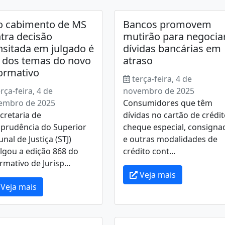
o cabimento de MS
Bancos promovem
tra decisão
mutirão para negocia
nsitada em julgado é
dívidas bancárias em
dos temas do novo
atraso
ormativo
terça-feira, 4 de
rça-feira, 4 de
novembro de 2025
embro de 2025
Consumidores que têm
cretaria de
dívidas no cartão de crédit
sprudência do Superior
cheque especial, consigna
unal de Justiça (STJ)
e outras modalidades de
lgou a edição 868 do
crédito cont...
rmativo de Jurisp...
Veja mais
Veja mais