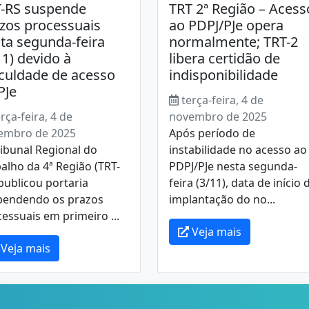
-RS suspende
TRT 2ª Região – Acess
zos processuais
ao PDPJ/PJe opera
ta segunda-feira
normalmente; TRT-2
11) devido à
libera certidão de
iculdade de acesso
indisponibilidade
PJe
terça-feira, 4 de
rça-feira, 4 de
novembro de 2025
embro de 2025
Após período de
ibunal Regional do
instabilidade no acesso ao
alho da 4ª Região (TRT-
PDPJ/PJe nesta segunda-
publicou portaria
feira (3/11), data de início 
pendendo os prazos
implantação do no...
essuais em primeiro ...
Veja mais
Veja mais