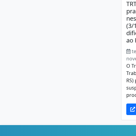
TRT
pra
nes
(3/
dif
ao 
te
nov
O Tr
Trab
RS) 
sus
proc