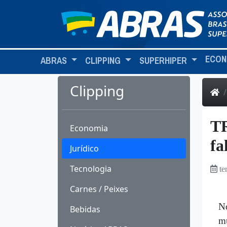
ECON
ABRAS
CLIPPING
SUPERHIPER
Clipping
TR
Economia
fa
Jurídico
Tecnologia
te
Carnes / Peixes
N
Bebidas
mu