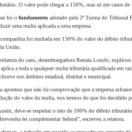
ibutário. O valor pode chegar a 150%, mas só em casos de 
se foi o
fundamento
adotado pela 2ª Turma do Tribunal R
duzir uma multa aplicada a uma empresa.
companhia foi multada em 150% do valor do débito tribut
la União.
relatora do caso, desembargadora Renata Lotufo, explicou
 aplica a toda e qualquer multa tributária qualificada em r
clusive nos âmbitos estadual, distrital e municipal.
a apontou que não há comprovação que a empresa infratora 
dução do valor da multa, nos termos do que foi decidido
ssim, deve-se respeitar o teto de 100% do débito tributári
brevenha lei complementar federal”, escreveu a relatora.
demais, a infração em questão se enquadra no conceito de 