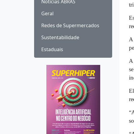
Notícias ABRAS
tr
Geral
Es
Redes de Supermercados
re
Sustentabilidade
A 
pe
Estaduais
A 
se
in
El
re
“A
so
“A