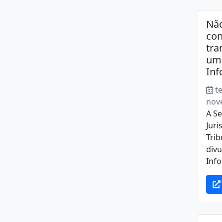
Nã
con
tra
um 
Inf
te
nov
A Se
Juri
Trib
divu
Info