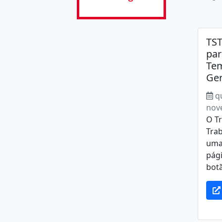
TST
par
Tem
Ger
q
nov
O Tr
Trab
uma
pági
botã