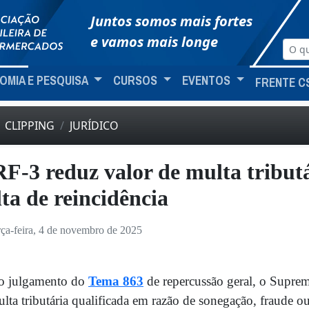
Juntos somos mais fortes
e vamos mais longe
OMIA E PESQUISA
CURSOS
EVENTOS
FRENTE C
CLIPPING
JURÍDICO
F-3 reduz valor de multa tributá
lta de reincidência
rça-feira, 4 de novembro de 2025
o julgamento do
Tema 863
de repercussão geral, o Suprem
lta tributária qualificada em razão de sonegação, fraude o