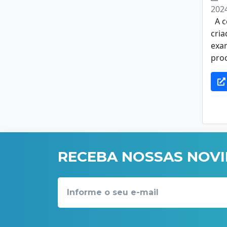
202
A c
cria
exa
proc
RECEBA NOSSAS NOV