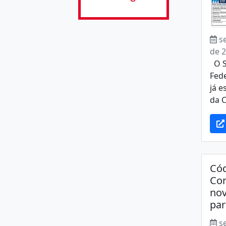
s
de 
O S
Fed
já e
da C
Cód
Con
nov
par
s