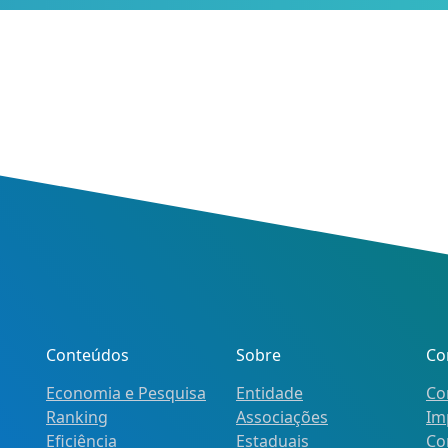
Conteúdos
Sobre
Co
Economia e Pesquisa
Entidade
Co
Ranking
Associações
Im
Eficiência
Estaduais
Co