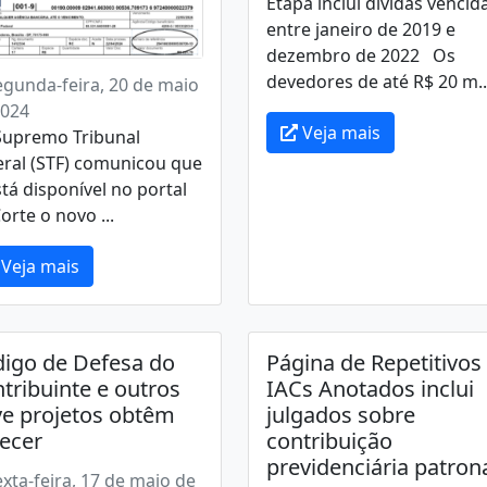
Etapa inclui dívidas vencid
entre janeiro de 2019 e
dezembro de 2022 Os
devedores de até R$ 20 m..
egunda-feira, 20 de maio
2024
Veja mais
upremo Tribunal
eral (STF) comunicou que
stá disponível no portal
orte o novo ...
Veja mais
igo de Defesa do
Página de Repetitivos
tribuinte e outros
IACs Anotados inclui
e projetos obtêm
julgados sobre
ecer
contribuição
previdenciária patron
exta-feira, 17 de maio de