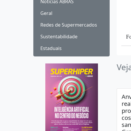
Notícias ABRAS
Geral
Redes de Supermercados
Sustentabilidade
F
Estaduais
Vej
Anv
rea
pro
cos
san