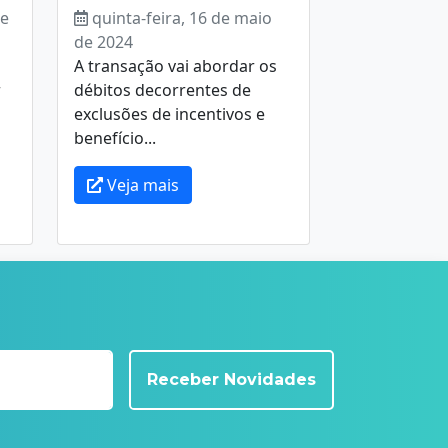
de
quinta-feira, 16 de maio
de 2024
A transação vai abordar os
r
débitos decorrentes de
exclusões de incentivos e
benefício...
Veja mais
Receber Novidades