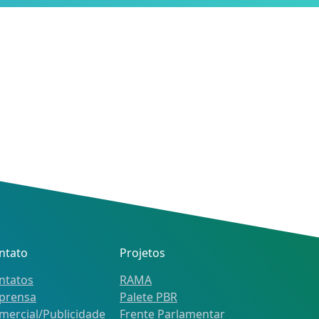
ntato
Projetos
ntatos
RAMA
prensa
Palete PBR
mercial/Publicidade
Frente Parlamentar