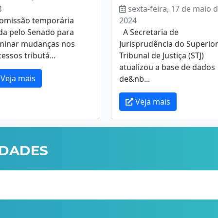
4
sexta-feira, 17 de maio 
omissão temporária
2024
da pelo Senado para
A Secretaria de
minar mudanças nos
Jurisprudência do Superio
essos tributá...
Tribunal de Justiça (STJ)
atualizou a base de dados
Veja mais
de&nb...
Veja mais
IDADES