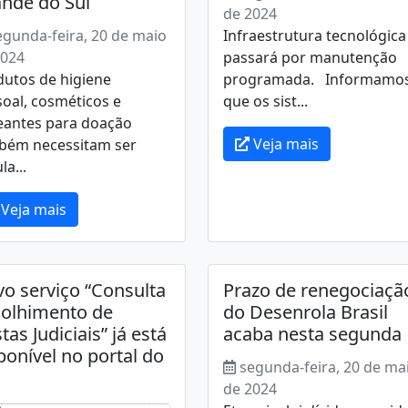
nde do Sul
de 2024
egunda-feira, 20 de maio
Infraestrutura tecnológica
2024
passará por manutenção
dutos de higiene
programada. Informamo
oal, cosméticos e
que os sist...
eantes para doação
Veja mais
bém necessitam ser
la...
Veja mais
o serviço “Consulta
Prazo de renegociaçã
olhimento de
do Desenrola Brasil
tas Judiciais” já está
acaba nesta segunda
ponível no portal do
segunda-feira, 20 de ma
de 2024