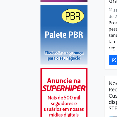
Gra
s
de 
Pro
pess
san
tam
regu
Nov
Rec
Cus
dis
STF