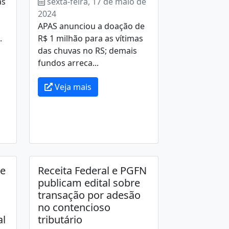
as
sexta-feira, 17 de maio de
2024
APAS anunciou a doação de
.
R$ 1 milhão para as vítimas
das chuvas no RS; demais
fundos arreca...
Veja mais
 e
Receita Federal e PGFN
publicam edital sobre
transação por adesão
no contencioso
al
tributário