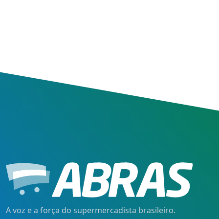
A voz e a força do supermercadista brasileiro.