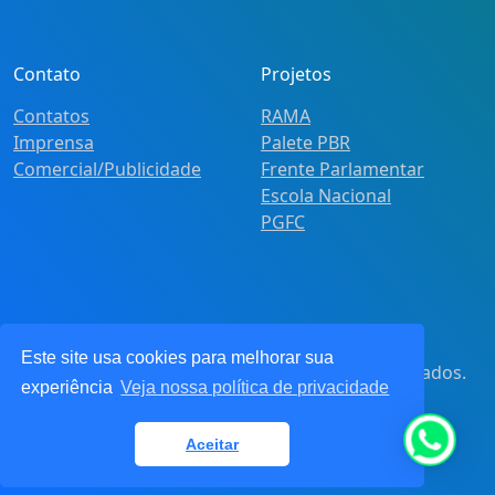
Contato
Projetos
Contatos
RAMA
Imprensa
Palete PBR
Comercial/Publicidade
Frente Parlamentar
Escola Nacional
PGFC
Este site usa cookies para melhorar sua
© 2021
Pot&Pracy
. Todos os direitos reservados.
experiência
Veja nossa política de privacidade
CNPJ: 62.360.268.0001/91
Aceitar