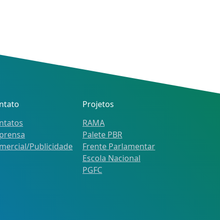
ntato
Projetos
ntatos
RAMA
prensa
Palete PBR
mercial/Publicidade
Frente Parlamentar
Escola Nacional
PGFC