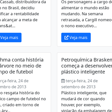
Cassab, distribuidora da
Os personagens a cargo d
 no Brasil, decidiu
alimentar o mundo estão
ificar a rentabilidade
mudando. Na semana
 alcançar a meta de
retrasada, a Cargill nome
ns&at...
o nono executivo...
Veja mais
Veja mais
hma conta história
Petroquímica Braske
árvore no meio de
começa a desenvolve
po de futebol
plástico inteligente
erça-feira, 24 de
terça-feira, 24 de
embro de 2013
setembro de 2013
o resgata história do
Plástico inteligente, que
ico campo de futebol no
mudará de cor quando
, criado em torno de
houver, por exemplo,
árv...
violação da embalagem de.