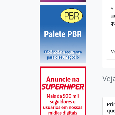
S
au
qu
Ve
Vej
Pri
que