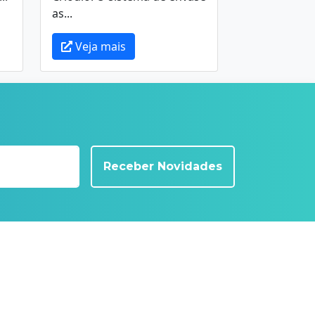
as...
Veja mais
Receber Novidades