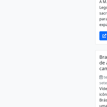
A M.
Lego
sacr
para
expa
Bra
de 
cam
t
set
Víde
icôn
Brás
uma 