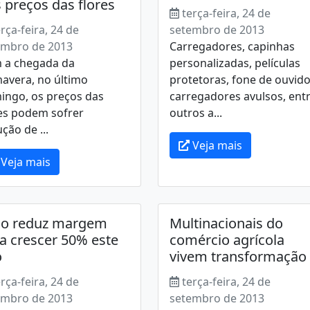
 preços das flores
terça-feira, 24 de
erça-feira, 24 de
setembro de 2013
embro de 2013
Carregadores, capinhas
 a chegada da
personalizadas, películas
avera, no último
protetoras, fone de ouvido
ingo, os preços das
carregadores avulsos, ent
res podem sofrer
outros a...
ção de ...
Veja mais
Veja mais
go reduz margem
Multinacionais do
a crescer 50% este
comércio agrícola
o
vivem transformação
erça-feira, 24 de
terça-feira, 24 de
embro de 2013
setembro de 2013