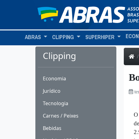
ECON
ABRAS
CLIPPING
SUPERHIPER
Clipping
Bo
Economia
Jurídico
te
Tecnologia
O 
Carnes / Peixes
de
Bebidas
2.