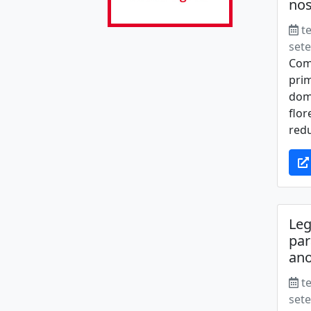
nos
t
set
Com
prim
dom
flo
redu
Le
par
an
t
set