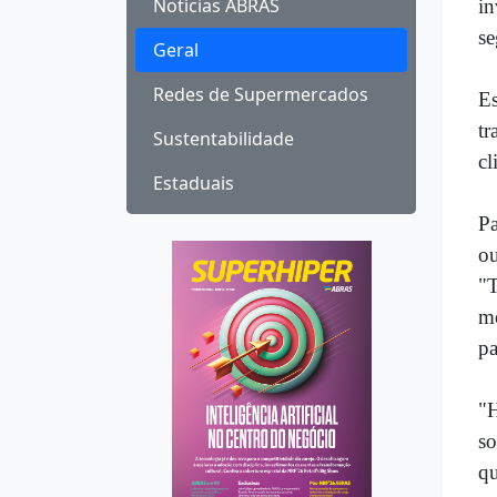
Notícias ABRAS
in
se
Geral
Redes de Supermercados
E
tr
Sustentabilidade
cl
Estaduais
Pa
ou
"T
mo
pa
"
so
qu