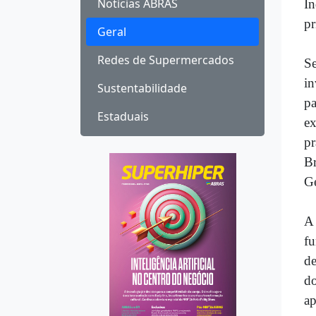
Notícias ABRAS
In
pr
Geral
Redes de Supermercados
S
in
Sustentabilidade
p
Estaduais
ex
pr
Br
Ge
A
fu
de
do
ap