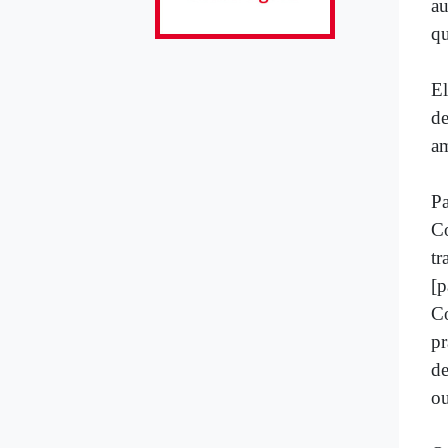
au
qu
El
de
am
Pa
Co
tr
[
Co
pr
de
ou