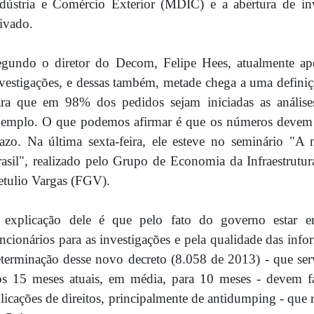
dústria e Comércio Exterior (MDIC) e a abertura de in
ivado.
egundo o diretor do Decom, Felipe Hees, atualmente ap
vestigações, e dessas também, metade chega a uma defin
ara que em 98% dos pedidos sejam iniciadas as análise
emplo. O que podemos afirmar é que os números devem a
azo. Na última sexta-feira, ele esteve no seminário "
asil", realizado pelo Grupo de Economia da Infraestrut
tulio Vargas (FGV).
 explicação dele é que pelo fato do governo estar e
ncionários para as investigações e pela qualidade das info
terminação desse novo decreto (8.058 de 2013) - que serv
s 15 meses atuais, em média, para 10 meses - devem fac
licações de direitos, principalmente de antidumping - que 