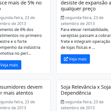
sce mais de 5% no
desiste de expansão 
o
qualquer preço
egunda-feira, 23 de
segunda-feira, 23 de
embro de 2013
setembro de 2013
umento de 6% dos
Para elevar rentabilidade,
estimentos no primeiro
varejistas passam a cobrar
stre e o forte
frete e integram operação
empenho da indústria
de lojas físicas e ...
motiva no perí...
Veja mais
Veja mais
nsumidores devem
Soja Relevância x Soja
ar mais atentos
Dependência
egunda-feira, 23 de
segunda-feira, 23 de
embro de 2013
setembro de 2013