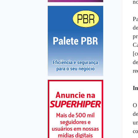
no
Pa
d
pr
C
[c
de
re
In
O 
de
um
co