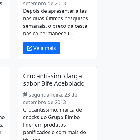
s
setembro de 2013
Depois de apresentar altas
nas duas últimas pesquisas
semanais, o preço da cesta
básica permaneceu ...
Veja mais
Crocantíssimo lança
sabor Bife Acebolado
segunda-feira, 23 de
setembro de 2013
Crocantíssimo, marca de
 no
snacks do Grupo Bimbo –
s,
líder em produtos
e
panificados e com mais de
65 anos ...