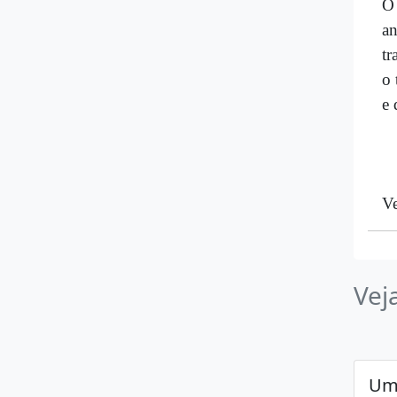
O 
an
tr
o 
e 
Ve
Vej
Um 