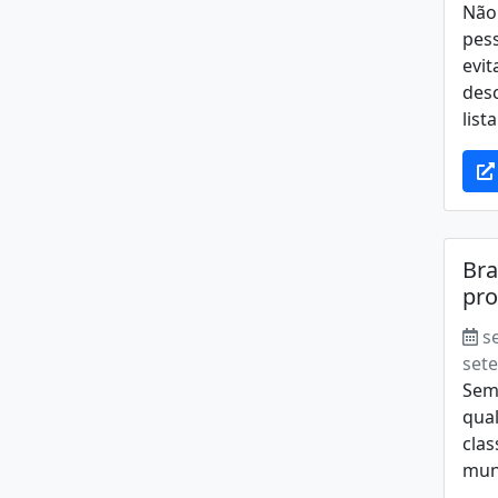
Não
pess
evit
des
lista
Bra
pro
s
set
Sem
qua
clas
mund