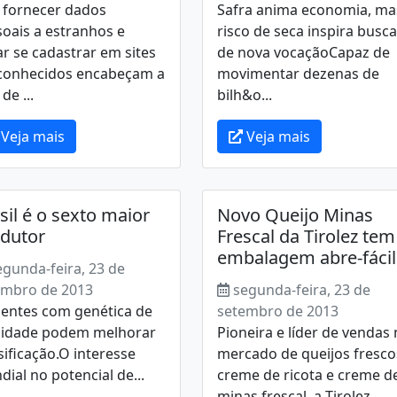
 fornecer dados
Safra anima economia, ma
oais a estranhos e
risco de seca inspira busca
ar se cadastrar em sites
de nova vocaçãoCapaz de
conhecidos encabeçam a
movimentar dezenas de
 de ...
bilh&o...
Veja mais
Veja mais
sil é o sexto maior
Novo Queijo Minas
dutor
Frescal da Tirolez tem
embalagem abre-fácil
egunda-feira, 23 de
embro de 2013
segunda-feira, 23 de
entes com genética de
setembro de 2013
lidade podem melhorar
Pioneira e líder de vendas
sificação.O interesse
mercado de queijos fresco
ial no potencial de...
creme de ricota e creme d
minas frescal, a Tirolez