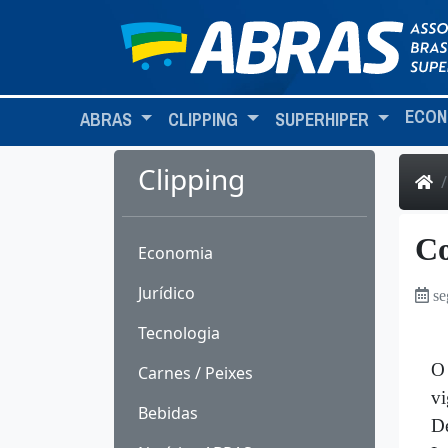
ECON
ABRAS
CLIPPING
SUPERHIPER
Clipping
Co
Economia
Jurídico
se
Tecnologia
O 
Carnes / Peixes
vi
Bebidas
De