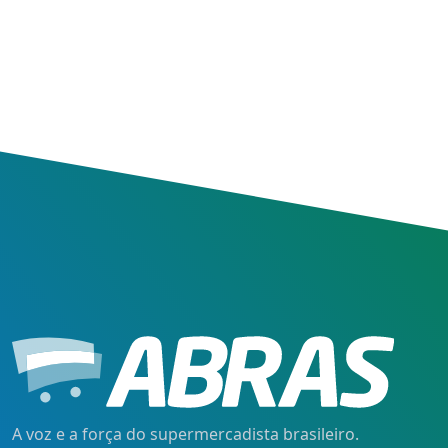
A voz e a força do supermercadista brasileiro.