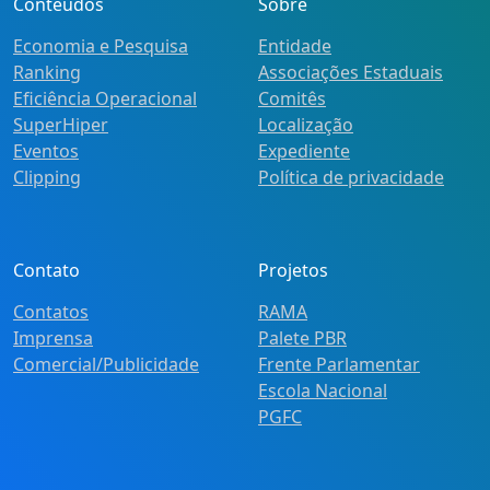
Conteúdos
Sobre
Economia e Pesquisa
Entidade
Ranking
Associações Estaduais
Eficiência Operacional
Comitês
SuperHiper
Localização
Eventos
Expediente
Clipping
Política de privacidade
Contato
Projetos
Contatos
RAMA
Imprensa
Palete PBR
Comercial/Publicidade
Frente Parlamentar
Escola Nacional
PGFC