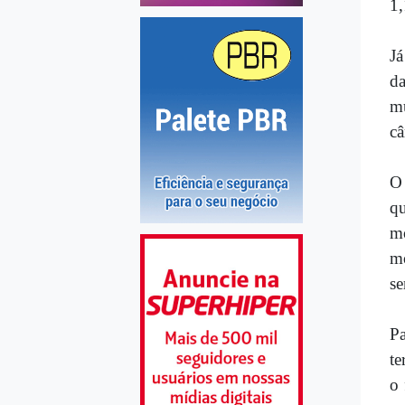
1,
Já
da
m
câ
O 
q
mo
mo
se
Pa
te
o 