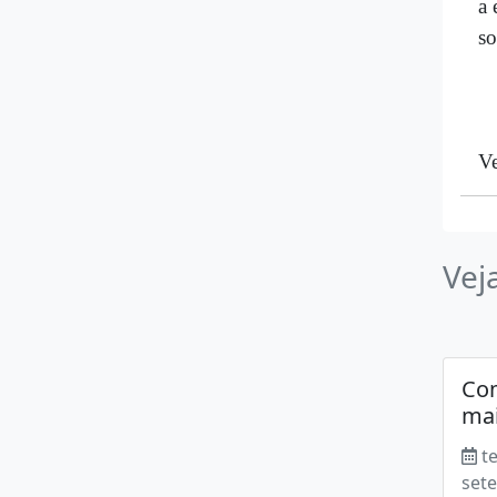
a 
so
Ve
Vej
Com
mai
t
set