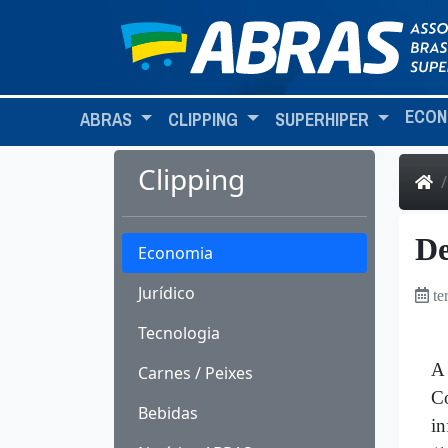
ECON
ABRAS
CLIPPING
SUPERHIPER
Clipping
De
Economia
Jurídico
te
Tecnologia
A 
Carnes / Peixes
C
Bebidas
in