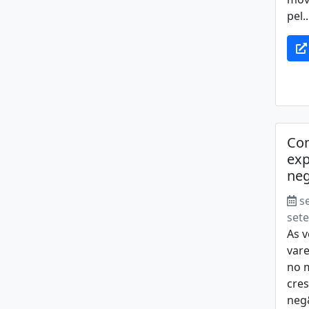
pel..
Com
exp
neg
s
set
As 
vare
no m
cre
neg&