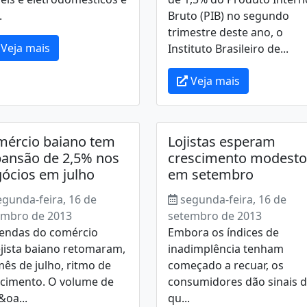
.
Bruto (PIB) no segundo
trimestre deste ano, o
Veja mais
Instituto Brasileiro de...
Veja mais
ércio baiano tem
Lojistas esperam
ansão de 2,5% nos
crescimento modesto
ócios em julho
em setembro
egunda-feira, 16 de
segunda-feira, 16 de
embro de 2013
setembro de 2013
vendas do comércio
Embora os índices de
jista baiano retomaram,
inadimplência tenham
ês de julho, ritmo de
começado a recuar, os
scimento. O volume de
consumidores dão sinais 
oa...
qu...