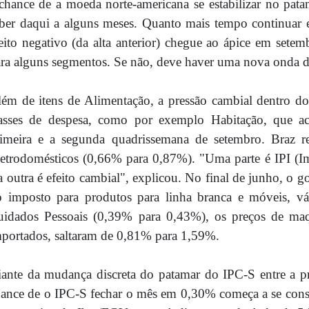
chance de a moeda norte-americana se estabilizar no pat
ber daqui a alguns meses. Quanto mais tempo continuar
eito negativo (da alta anterior) chegue ao ápice em sete
ra alguns segmentos. Se não, deve haver uma nova onda de
ém de itens de Alimentação, a pressão cambial dentro 
lasses de despesa, como por exemplo Habitação, que a
imeira e a segunda quadrissemana de setembro. Braz re
etrodomésticos (0,66% para 0,87%). "Uma parte é IPI (Im
a outra é efeito cambial", explicou. No final de junho, o 
 imposto para produtos para linha branca e móveis, vá
uidados Pessoais (0,39% para 0,43%), os preços de ma
portados, saltaram de 0,81% para 1,59%.
ante da mudança discreta do patamar do IPC-S entre a p
ance de o IPC-S fechar o mês em 0,30% começa a se consol