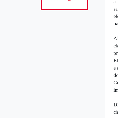
a 
sa
ef
pa
Al
c
pr
El
e 
do
C
im
Di
ch