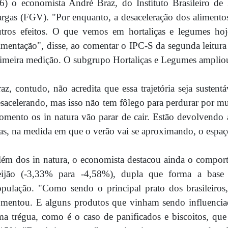
6) o economista André Braz, do Instituto Brasileiro d
rgas (FGV). "Por enquanto, a desaceleração dos alimentos
tros efeitos. O que vemos em hortaliças e legumes hoj
imentação", disse, ao comentar o IPC-S da segunda leitur
imeira medição. O subgrupo Hortaliças e Legumes amplio
az, contudo, não acredita que essa trajetória seja susten
sacelerando, mas isso não tem fôlego para perdurar por
mento os in natura vão parar de cair. Estão devolvendo a
s, na medida em que o verão vai se aproximando, o espaço
ém dos in natura, o economista destacou ainda o compor
eijão (-3,33% para -4,58%), dupla que forma a base 
pulação. "Como sendo o principal prato dos brasileiro
mentou. E alguns produtos que vinham sendo influenciad
a trégua, como é o caso de panificados e biscoitos, qu