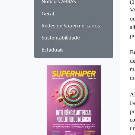
Notícias ABRAS
(1
Va
Geral
ou
Redes de Supermercados
al
pr
Sustentabilidade
Estaduais
Br
de
mo
ma
Al
F
po
co
um