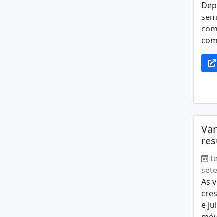
Dep
seme
com
comé
Var
res
t
set
As v
cre
e ju
móv