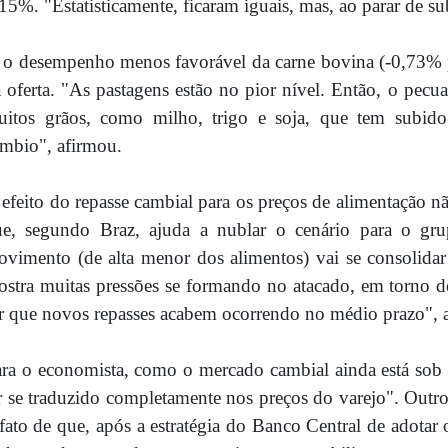
15%. "Estatisticamente, ficaram iguais, mas, ao parar de sub
 o desempenho menos favorável da carne bovina (-0,73% p
 oferta. "As pastagens estão no pior nível. Então, o pecua
uitos grãos, como milho, trigo e soja, que tem subid
mbio", afirmou.
efeito do repasse cambial para os preços de alimentação nã
ue, segundo Braz, ajuda a nublar o cenário para o gru
vimento (de alta menor dos alimentos) vai se consolidar
stra muitas pressões se formando no atacado, em torno d
r que novos repasses acabem ocorrendo no médio prazo", 
ra o economista, como o mercado cambial ainda está sob v
r se traduzido completamente nos preços do varejo". Outr
fato de que, após a estratégia do Banco Central de adotar