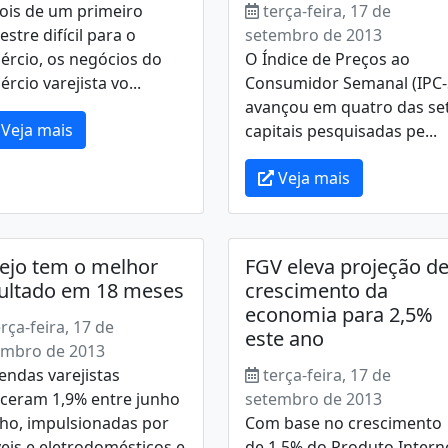
ois de um primeiro
terça-feira, 17 de
stre difícil para o
setembro de 2013
ércio, os negócios do
O Índice de Preços ao
rcio varejista vo...
Consumidor Semanal (IPC-
avançou em quatro das se
Veja mais
capitais pesquisadas pe...
Veja mais
ejo tem o melhor
FGV eleva projeção d
ultado em 18 meses
crescimento da
economia para 2,5%
erça-feira, 17 de
este ano
embro de 2013
endas varejistas
terça-feira, 17 de
sceram 1,9% entre junho
setembro de 2013
lho, impulsionadas por
Com base no crescimento
eis e eletrodomésticos e
de 1,5% do Produto Intern