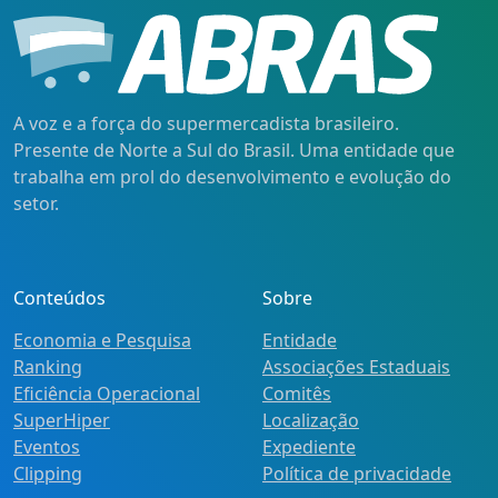
A voz e a força do supermercadista brasileiro.
Presente de Norte a Sul do Brasil. Uma entidade que
trabalha em prol do desenvolvimento e evolução do
setor.
Conteúdos
Sobre
Economia e Pesquisa
Entidade
Ranking
Associações Estaduais
Eficiência Operacional
Comitês
SuperHiper
Localização
Eventos
Expediente
Clipping
Política de privacidade