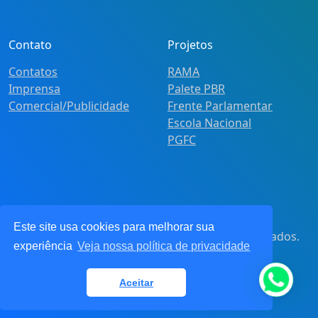
Contato
Projetos
Contatos
RAMA
Imprensa
Palete PBR
Comercial/Publicidade
Frente Parlamentar
Escola Nacional
PGFC
Este site usa cookies para melhorar sua
© 2021
Pot&Pracy
. Todos os direitos reservados.
experiência
Veja nossa política de privacidade
CNPJ: 62.360.268.0001/91
Aceitar